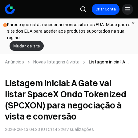
Criar Conta
Parece que está a aceder ao nosso site nos EUA. Mude para o
site dos EUA para aceder aos produtos suportados na sua
região.
Mudar de site
Anúncios
Novas listagens à vista
Listagem inicial: A
Gate vai listar
SpaceX Ondo
Listagem inicial: A Gate vai
Tokenized (SPCXON)
para negociação à
listar SpaceX Ondo Tokenized
vista e conversão
(SPCXON) para negociação à
vista e conversão
2026-06-13 04:23 (UTC)
14 226
visualizações