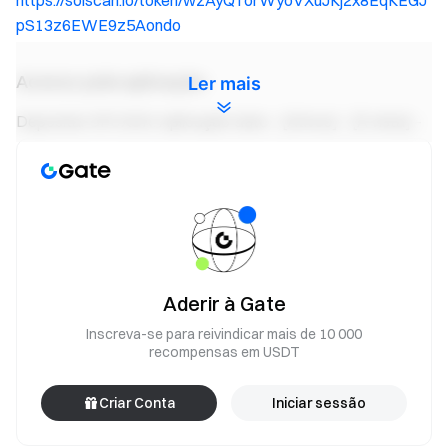
https://solscan.io/token/wzAyQTorWyoVXuJKj2x8EqKEGJ
pS13z6EWE9z5Aondo
Acesso pela aplicação:
Ler mais
Depositar SPCXON: Aplicação Gate – [Ativos] – [À vista] –
[Depositar] – [SPCXON]
Negociação à vista SPCXON: Aplicação Gate – [Negociar]
– [À vista] – Selecionar mercado SPCXON (canto superior
esquerdo)
Negociação de conversão SPCXON: Aplicação Gate -
[Negociar] - [Converter] - Selecionar SPCXON
Aderir à Gate
Inscreva-se para reivindicar mais de 10 000
Equipa Gate
recompensas em USDT
13 de junho de 2026
Criar Conta
Iniciar sessão