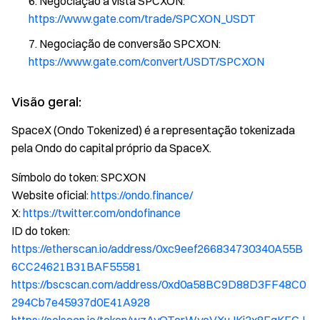
Negociação à vista SPCXON:
https://www.gate.com/trade/SPCXON_USDT
Negociação de conversão SPCXON:
https://www.gate.com/convert/USDT/SPCXON
Visão geral:
SpaceX (Ondo Tokenized) é a representação tokenizada
pela Ondo do capital próprio da SpaceX.
Símbolo do token: SPCXON
Website oficial:
https://ondo.finance/
X:
https://twitter.com/ondofinance
ID do token:
https://etherscan.io/address/0xc9eef266834730340A55B
6CC24621B31BAF55581
https://bscscan.com/address/0xd0a58BC9D88D3FF48C0
294Cb7e45937d0E41A928