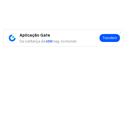
Aplicação Gate
Transferir
Da confiança de
45M
neg. no mundo
Sobre
Sobre nós
Produtos
Carreiras
P2P