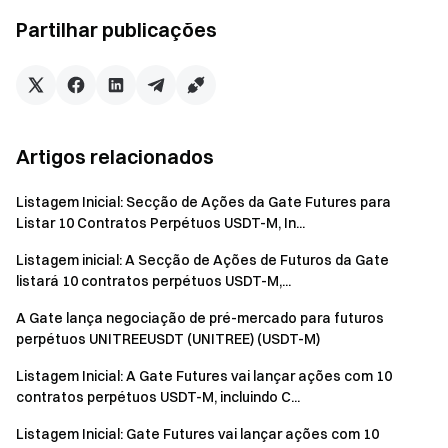
O seu Portal para as criptomoedas
Partilhar publicações
Negoceie mais de 4,900 criptomoedas de forma segura,
rápida, e fácil
Comece hoje mesmo
Registe-se
e reivindique até 10 000$ em recompensas de
boas-vindas
Convide um amigo
e ganhe 40% de comissão
Artigos relacionados
Mantenha-se ligado
Listagem Inicial: Secção de Ações da Gate Futures para
Visite o site oficial da Gate
Listar 10 Contratos Perpétuos USDT-M, In...
Transfira a App | Versão Desktop da Gate
Siga-nos no X (Twitter)
para mais bónus
Listagem inicial: A Secção de Ações de Futuros da Gate
Participe na nossa comunidade no Telegram
para discutir
listará 10 contratos perpétuos USDT-M,...
tópicos em tendência
A Gate lança negociação de pré-mercado para futuros
Interaja com a nossa comunidade global
para obter os
perpétuos UNITREEUSDT (UNITREE) (USDT-M)
insights mais recentes
Listagem Inicial: A Gate Futures vai lançar ações com 10
Transparência e Segurança
contratos perpétuos USDT-M, incluindo C...
Verifique a nossa Prova de Reserva de 100%
Listagem Inicial: Gate Futures vai lançar ações com 10