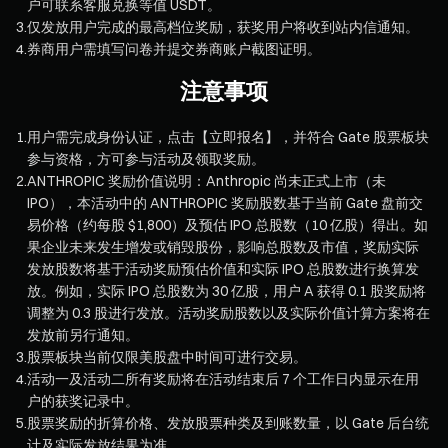
户可联系客服兑换等值 USDT。
3
.
仅发放用户完成的最高档位奖励，获奖用户将收到站内信通知。
4
.
券商用户需填写问卷并提交券商账户截图证明。
注意事项
1
.
用户需完成身份认证，点击【立即报名】，并符合 Gate 股票板块
参与资格，方可参与活动及领取奖励。
2
.
ANTHROPIC 奖励价值说明：Anthropic 尚未正式上市（未
IPO），本活动中的 ANTHROPIC 奖励股数基于当前 Gate 盘前交
易价格（约每股 $1,800）及预估 IPO 总股数（10 亿股）得出。如
果企业未来发生增发或销毁股份，影响总股数及市值，奖励实际
发放股数将基于活动奖励预估价值和实际 IPO 总股数进行换算发
放。例如，实际 IPO 总股数为 30 亿股，用户 A 获得 0.1 股奖励将
调整为 0.3 股进行发放。活动奖励股数以及实际价值计算方案将在
发放前另行通知。
3
.
股票板块当前仅限美股盘中时间可进行交易。
4
.
活动一及活动二所有奖励将在活动结束后 7 个工作日内显示在用
户的获奖记录中。
5
.
股票奖励的折算价格、发放股票种类及到账数量，以 Gate 后台统
计及实际发放结果为准。