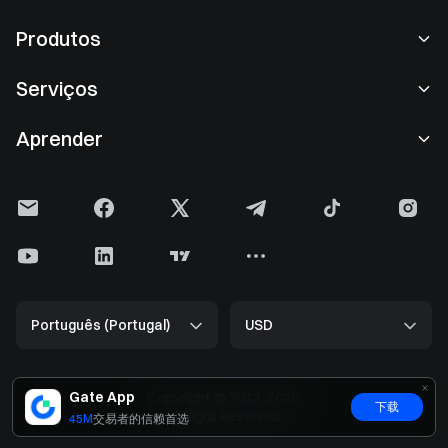
Sobre nós
Produtos
Carreiras
P2P
Serviços
Sala de imprensa
Conversão e negociação em blocos
Benefícios VIP
Patrocinador da Oracle Red Bull Racing
Aprender
Negociação à vista
Institucional
Contrato de utilizador
Academia
Margem
Feedback do utilizador
Aviso de risco
Gate News
Centro Earn
Anúncio
Política de privacidade
Blog da Gate
ETF
Tarifas
Política de cookies
Enciclopédia de Criptomoedas
Futuros
Central de Ajuda
Kit de media
Gate Research
CFD
Português (Portugal)
USD
Pedido de listagem
Comprovativo de Reservas
Halving do Bitcoin
Ações
Contrato inteligente seguro
Licença
Atualização do ETH
Alpha
Desenvolvedores (API)
Segurança
Gate App
Copyright © 2013-2026.
下载
Big Data
Gate Pay
All Right Reserved.
45M
交易者的信赖首选
Verificação de Pesquisa
GateToken (GT)
Preços de Criptomoedas
Gate Card