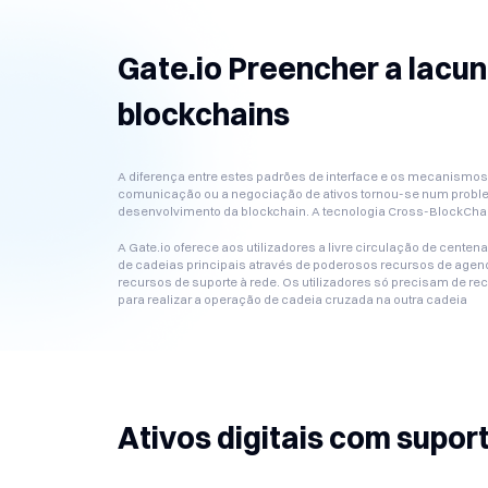
Gate.io Preencher a lacun
blockchains
A diferença entre estes padrões de interface e os mecanismo
comunicação ou a negociação de ativos tornou-se num problem
desenvolvimento da blockchain. A tecnologia Cross-BlockCha
A Gate.io oferece aos utilizadores a livre circulação de cente
de cadeias principais através de poderosos recursos de agend
recursos de suporte à rede. Os utilizadores só precisam de re
para realizar a operação de cadeia cruzada na outra cadeia
Ativos digitais com supor