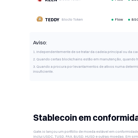
TEDDY
Blocto Token
Flow
BSC
FROG
Blocto Token
Flow
BSC
Aviso:
1. Independentemente de se tratar da cadeia principal ou da 
2. Quando certas blockchains estão em manutenção, quando há
KZEN
Blocto Token
Flow
BSC
3. Quando a procura por levantamentos de ativos numa determ
insuficiente.
Stablecoin em conformi
Gate.io lançou um portfólio de moeda estável em conformidade
inclui USDC, TUSD, PAX, BUSD, HUSD e outras moedas. Em si