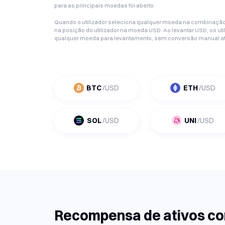
para as principais moedas foi aberto.
Quando o utilizador seleciona qualquer moeda na combinação 
na posição do utilizador na moeda USD. Ao levantar USD, os 
qualquer moeda para levantamento, sem conversão manual at
BTC
/USD
ETH
/USD
SOL
/USD
UNI
/USD
Recompensa de ativos c