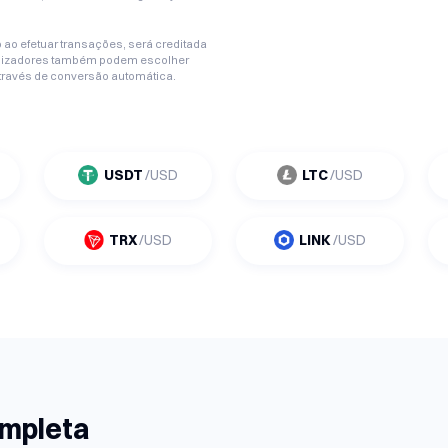
ao efetuar transações, será creditada
utilizadores também podem escolher
ravés de conversão automática.
USDT
/USD
LTC
/USD
TRX
/USD
LINK
/USD
ompleta