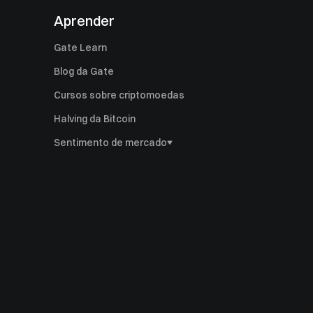
Aprender
Gate Learn
Blog da Gate
Cursos sobre criptomoedas
Halving da Bitcoin
Sentimento de mercado
Dominância da Bitcoin
Índice da temporada de altcoin
Índice Ahr999
Múltiplo Puell
Índice de Medo e Ganância
Volatilidade histórica