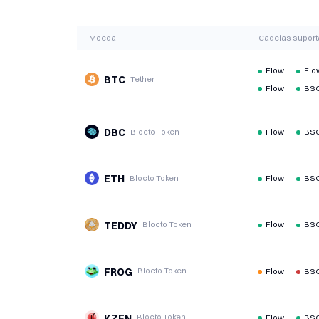
Moeda
Cadeias supor
Flow
Flo
BTC
Tether
Flow
BSC
DBC
Blocto Token
Flow
BSC
ETH
Blocto Token
Flow
BSC
TEDDY
Blocto Token
Flow
BSC
FROG
Blocto Token
Flow
BSC
KZEN
Blocto Token
Flow
BSC