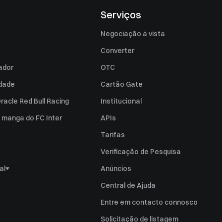
Serviços
Negociação à vista
Converter
zador
OTC
idade
Cartão Gate
racle Red Bull Racing
Institucional
e manga do FC Inter
APIs
Tarifas
Verificação de Pesquisa
al
Anúncios
vulgação de Risco
Central de Ajuda
Queixas
Entre em contacto connosco
nsabilidade
Solicitação de listagem