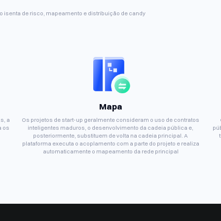
 isenta de risco, mapeamento e distribuição de candy
Mapa
s, a
Os projetos de start-up geralmente consideram o uso de contratos
a os
inteligentes maduros, o desenvolvimento da cadeia pública e,
púb
posteriormente, substituem de volta na cadeia principal. A
plataforma executa o acoplamento com a parte do projeto e realiza
automaticamente o mapeamento da rede principal