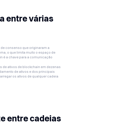
a entre várias
s de consenso que originaram a
a, o que limita muito o espaço de
in é a chave para a comunicação
nas de ativos de blockchain em dezenas
amento de ativos e dos principais
carregar os ativos de qualquer cadeia
te entre cadeias