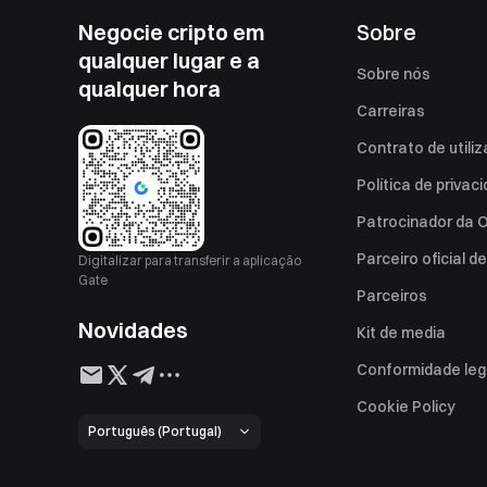
Negocie cripto em
Sobre
qualquer lugar e a
Sobre nós
qualquer hora
Carreiras
Contrato de utili
Política de privac
Patrocinador da O
Parceiro oficial d
Digitalizar para transferir a aplicação
Gate
Parceiros
Novidades
Kit de media
Conformidade leg
Declaração de Di
Cookie Policy
Português (Portugal)
Tratamento das 
Isenção de respo