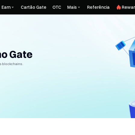
Earn
Cartão Gate
OTC
Mais
Referência
Rewar
no Gate
as blockchains.