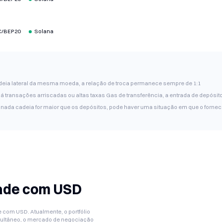
/BEP20
Solana
/BEP20
Solana
cadeia lateral da mesma moeda, a relação de troca permanece sempre de 1:1
 transações arriscadas ou altas taxas Gas de transferência, a entrada de depósi
/BEP20
Solana
inada cadeia for maior que os depósitos, pode haver uma situação em que o forn
dade com USD
 com USD. Atualmente, o portfólio
multâneo, o mercado de negociação