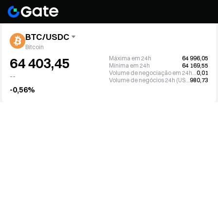
BTC/USDC
Bitcoin
Máxima em 24h
64 996,05
64 403,45
Mínima em 24h
64 169,55
Volume de negociação em 24h (BTC)
0,01
--
Volume de negócios 24h (USDC)
980,73
-0,56%