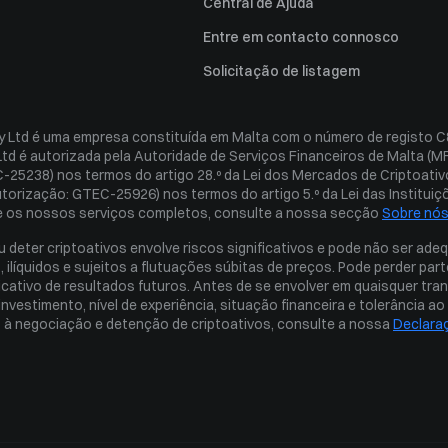
Queixas
Central de Ajuda
nsabilidade
Entre em contacto connosco
onamento
Solicitação de listagem
 Ltd é uma empresa constituída em Malta com o número de registo C8
st Policy
d é autorizada pela Autoridade de Serviços Financeiros de Malta (MF
olicy
25238) nos termos do artigo 28.º da Lei dos Mercados de Criptoativos
autorização: GTEC-25926) nos termos do artigo 5.º da Lei das Instituiçõ
 os nossos serviços completos, consulte a nossa secção 
Sobre nó
 deter criptoativos envolve riscos significativos e pode não ser ad
, ilíquidos e sujeitos a flutuações súbitas de preços. Pode perder pa
icativo de resultados futuros. Antes de se envolver em quaisquer tr
investimento, nível de experiência, situação financeira e tolerância a
 à negociação e detenção de criptoativos, consulte a nossa 
Declara