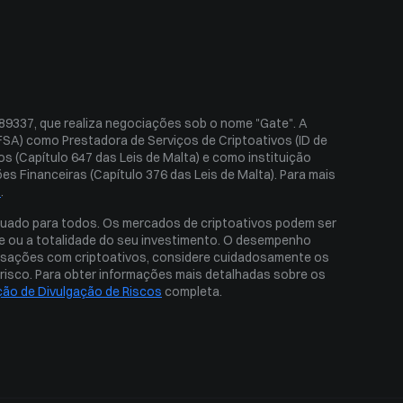
Índice de Medo e Ganância
Volatilidade histórica
9337, que realiza negociações sob o nome "Gate". A 
SA) como Prestadora de Serviços de Criptoativos (ID de 
 (Capítulo 647 das Leis de Malta) e como instituição 
es Financeiras (Capítulo 376 das Leis de Malta). Para mais 
s
.
equado para todos. Os mercados de criptoativos podem ser 
rte ou a totalidade do seu investimento. O desempenho 
ansações com criptoativos, considere cuidadosamente os 
o risco. Para obter informações mais detalhadas sobre os 
ção de Divulgação de Riscos
 completa.