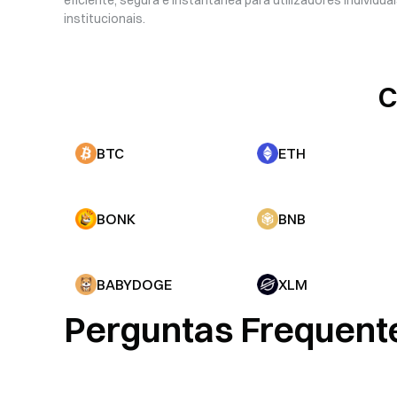
institucionais.
C
BTC
ETH
BONK
BNB
BABYDOGE
XLM
Perguntas Frequent