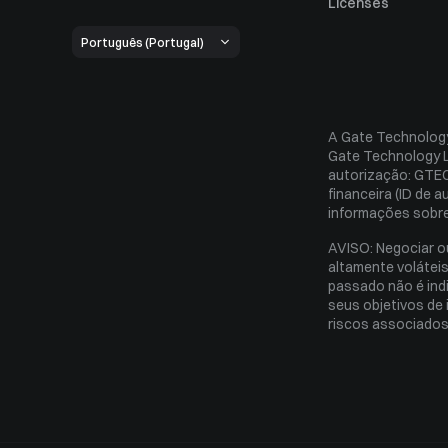
Tratamento das 
Licenses
Isenção de respo
Português (Portugal)
Regras de funci
Custody Policy
A Gate Technology
Conflict of Intere
Gate Technology Lt
Order Execution P
autorização: GTEC-
financeira (ID de 
informações sobre
AVISO: Negociar ou
altamente voláteis
passado não é ind
seus objetivos de 
riscos associados