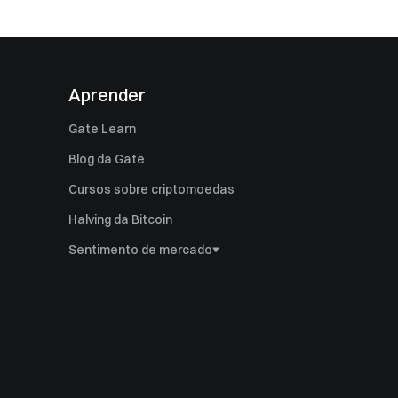
Aprender
Gate Learn
Blog da Gate
Cursos sobre criptomoedas
Halving da Bitcoin
Sentimento de mercado
Dominância da Bitcoin
Índice da temporada de altcoin
Índice Ahr999
Múltiplo Puell