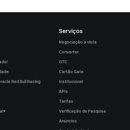
Serviços
Negociação à vista
Converter
zador
OTC
idade
Cartão Gate
racle Red Bull Racing
Institucional
APIs
Tarifas
al
Verificação de Pesquisa
vulgação de Risco
Anúncios