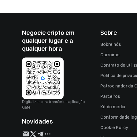
Negocie cripto em
Sobre
qualquer lugar e a
Sobre nós
qualquer hora
Carreiras
Contrato de utili
Política de privac
Patrocinador da O
Parceiros
Digitalizar para transferir a aplicação
Kit de media
Gate
Conformidade leg
Novidades
Declaração de Di
Cookie Policy