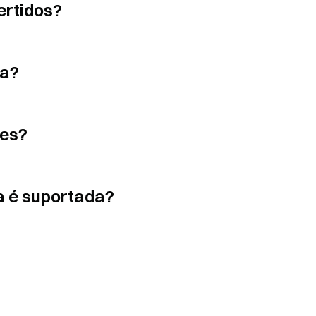
ertidos?
xa?
ões?
a é suportada?