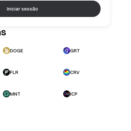
Iniciar sessão
as
DOGE
GRT
FLR
CRV
MNT
ICP