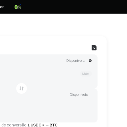
ds
Disponíveis: --
Máx.
Disponíveis: --
 de conversão:
1 USDC ≈ -- BTC