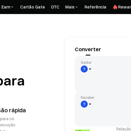
Earn
Cartão Gate
OTC
Mais
Referência
Rewar
Converter
Gastar
para
Receber
ão rápida
 para os
execução
Relação
s e