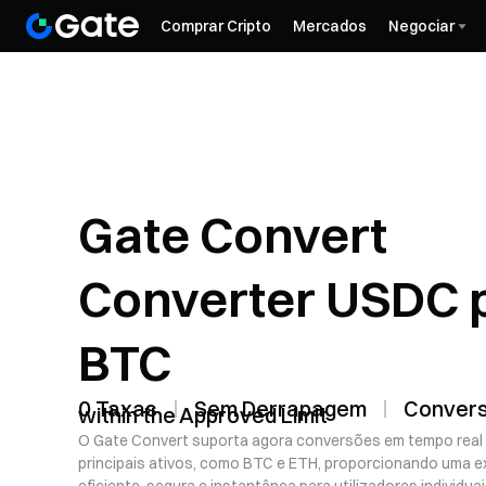
Comprar Cripto
Mercados
Negociar
Gate Convert
Converter USDC 
BTC
0 Taxas
Sem Derrapagem
Convers
within the Approved Limit
O Gate Convert suporta agora conversões em tempo real
principais ativos, como BTC e ETH, proporcionando uma 
eficiente, segura e instantânea para utilizadores individuai