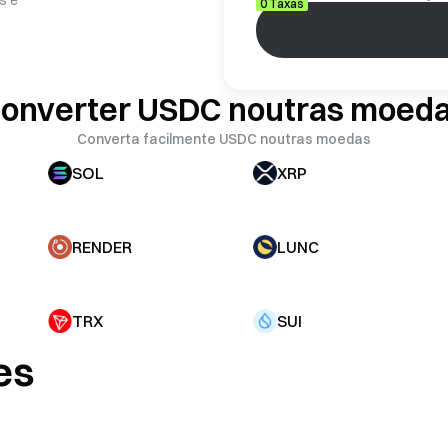
0 Taxas
onverter USDC noutras moed
Converta facilmente USDC noutras moedas
SOL
XRP
RENDER
LUNC
TRX
SUI
es