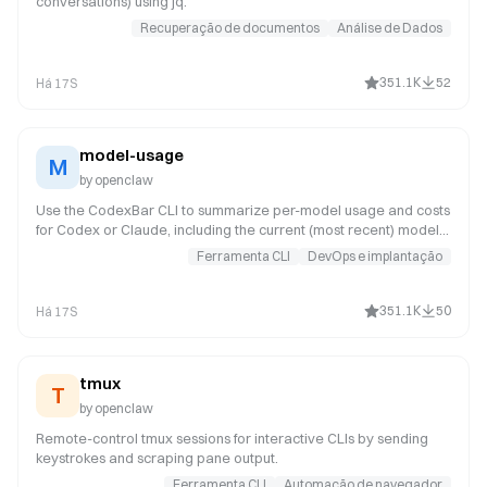
conversations) using jq.
Recuperação de documentos
Análise de Dados
351.1K
52
Há 17S
model-usage
M
by
openclaw
Use the CodexBar CLI to summarize per-model usage and costs
for Codex or Claude, including the current (most recent) model
or a complete model breakdown. Trigger this when asked for
Ferramenta CLI
DevOps e implantação
model-level usage or cost data from CodexBar, or when you
need a scriptable per-model summary from the CodexBar cost
JSON.
351.1K
50
Há 17S
tmux
T
by
openclaw
Remote-control tmux sessions for interactive CLIs by sending
keystrokes and scraping pane output.
Ferramenta CLI
Automação de navegador