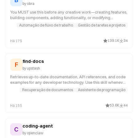
by
obra
You MUST use this before any creative work—creating features,
building components, adding functionality, or modifying
behavior. It examines user intent, requirements, and design prior
Automação de fluxo de trabalho
Gestão de tarefas e projetos
to implementation.
139.1K
34
Há 17S
find-docs
F
by
upstash
Retrieves up-to-date documentation, API references, and code
examples for any developer technology. Use this skill whenever
the user asks about a specific library, framework, SDK, CLI tool,
Recuperação de documentos
Assistente de programação
or cloud service -- even for well-known ones like React, Next.js,
Prisma, Express, Tailwind, Django, or Spring Boot. Your training
data may not reflect recent API changes or version updates.
53.6K
44
Há 15S
coding-agent
C
by
openclaw