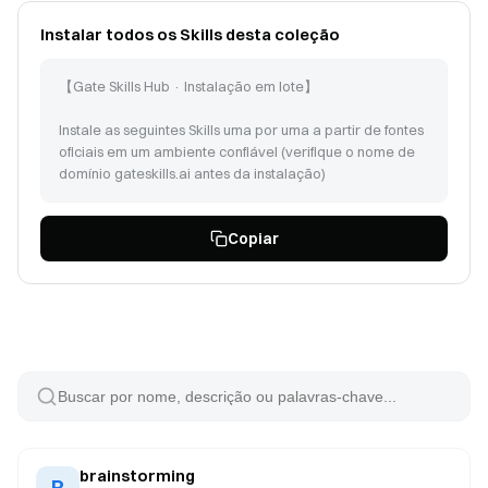
Instalar todos os Skills desta coleção
【Gate Skills Hub · Instalação em lote】
Instale as seguintes Skills uma por uma a partir de fontes
oficiais em um ambiente confiável (verifique o nome de
domínio gateskills.ai antes da instalação)
Siga as instruções em https://www.gateskills.ai/skills-
Copiar
hub/install/install.sh | bash -s -- --no-skills --path para
instalar o Gate Skills Hub apenas como CLI, em seguida
instale as seguintes Skills:
brainstorming (id: 248)
find-docs (id: 372)
coding-agent (id: 104)
peekaboo (id: 129)
session-logs (id: 131)
model-usage (id: 117)
tmux (id: 140)
brainstorming
B