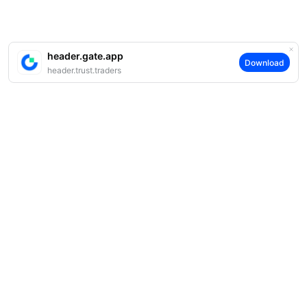
header.gate.app
Download
header.trust.traders
案内
当社について
商品
採用情報
P2P
サポート
ニュースルーム
交換 & ブロック取引
VIP特典
F1 Oracle Red Bull Racing 公式スポンサー