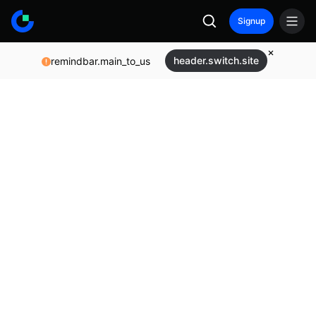
Signup
header.switch.site
remindbar.main_to_us