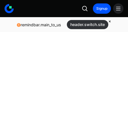
Signup
header.switch.site
remindbar.main_to_us