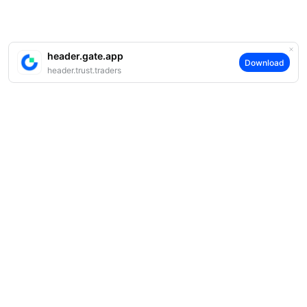
header.gate.app
Download
header.trust.traders
案内
当社について
商品
採用情報
P2P
サポート
ニュースルーム
交換 & ブロック取引
VIP特典
F1 Oracle Red Bull Racing 公式スポンサー