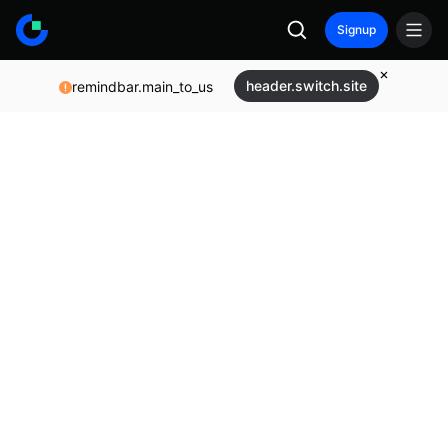
Signup
header.switch.site
remindbar.main_to_us