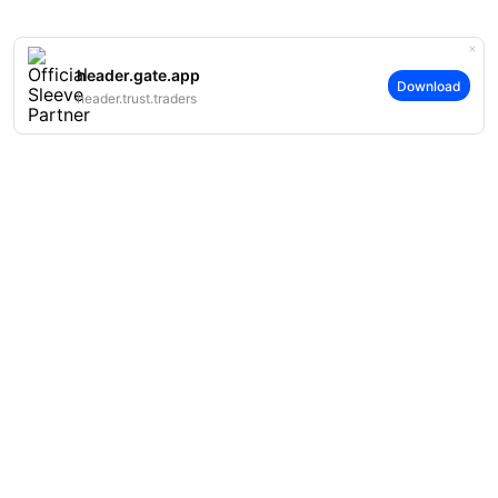
header.gate.app
Download
header.trust.traders
案内
当社について
商品
採用情報
P2P
サポート
ニュースルーム
交換 & ブロック取引
VIP特典
F1 Oracle Red Bull Racing 公式スポンサー