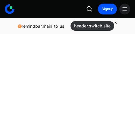
Signup
header.switch.site
remindbar.main_to_us