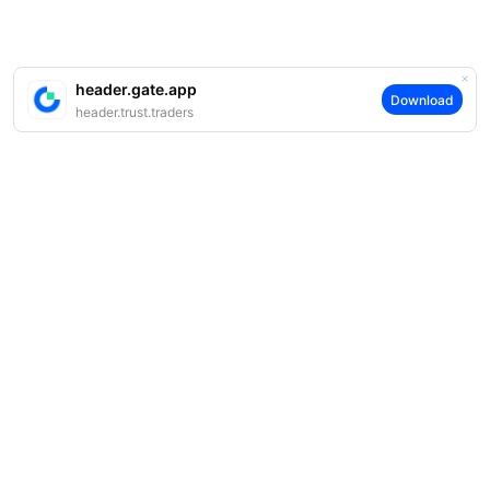
header.gate.app
Download
header.trust.traders
案内
当社について
商品
採用情報
P2P
サポート
ニュースルーム
交換 & ブロック取引
VIP特典
F1 Oracle Red Bull Racing 公式スポンサー