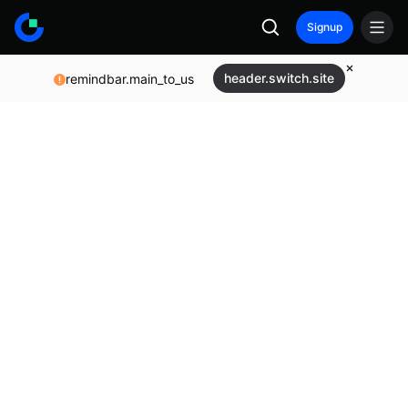
Signup
header.switch.site
remindbar.main_to_us