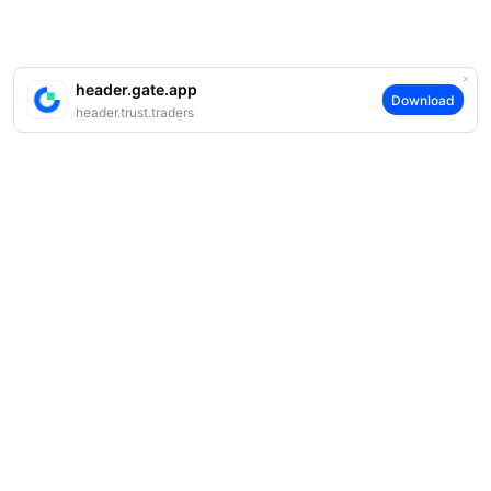
header.gate.app
Download
header.trust.traders
案内
当社について
商品
採用情報
P2P
サポート
ニュースルーム
交換 & ブロック取引
VIP特典
F1 Oracle Red Bull Racing 公式スポンサー