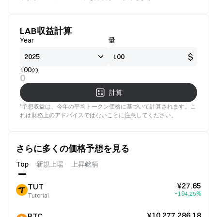
LAB収益計算
Year
量
$
100の
0
計算
*予想収益は、今年の平均トークン価格に基づいて計算されます。こ
れは財務上のアドバイスではないことに注意してください。
さらに多くの価格予想を見る
Top
新規上場
上昇銘柄
¥27.65
TUT
+194.25%
Tutorial
¥10,277,286.18
BTC