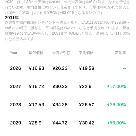
2030には、LABの最安値は¥25.55、年間最高値は¥46.97前後になると予想さ
れています。平均価格は¥37.57と見込まれており、市場価格¥19.45で購入し
た場合、2030における潜在ROIは+93.00%となる見込みです。
2031年
過去数年間の市場センチメントを踏まえると、LABは2031において¥38.89〜
¥56.22の範囲で推移し、平均価格は¥42.27になると予測されています。現在
価格¥19.45でLABを購入し、2031までHODLした場合、潜在ROIは+117.00%
になる見込みです。
Year
最低価格
最高取引額
平均価格
変動率
2026
¥16.83
¥26.23
¥19.58
--
2027
¥16.72
¥30.23
¥22.9
+17.00%
2028
¥17.53
¥34.28
¥26.57
+36.00%
2029
¥28.9
¥44.72
¥30.42
+56.00%