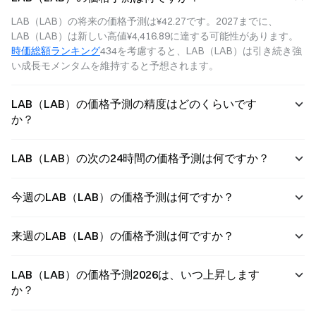
ネットワークの
LAB（LAB）の将来の価格予測は¥42.27です。2027までに、
超代表的候補に
LAB（LAB）は新しい高値¥4,416.89に達する可能性があります。
なります_ Kima
時価総額ランキング
434を考慮すると、LAB（LAB）は引き続き強
と Mastercard
Lab が「DeFi ク
い成長モメンタムを維持すると予想されます。
レジット カー
ド」を開発して
います。
LAB（LAB）の価格予測の精度はどのくらいです
か？
LAB（LAB）の次の24時間の価格予測は何ですか？
今週のLAB（LAB）の価格予測は何ですか？
来週のLAB（LAB）の価格予測は何ですか？
LAB（LAB）の価格予測2026は、いつ上昇します
か？