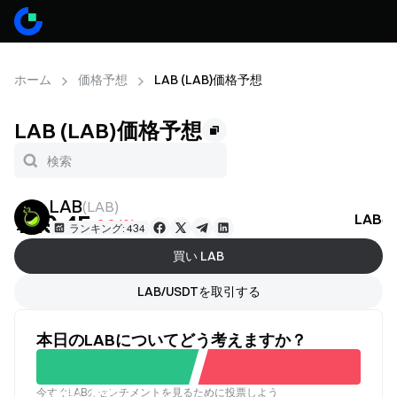
ホーム
価格予想
LAB (LAB)価格予想
LAB (LAB)価格予想
LAB
(
LAB
)
¥19.45
LAB
-3.34%
ランキング: 434
買い LAB
LAB/USDTを取引する
本日のLABについてどう考えますか？
今すぐLABのセンチメントを見るために投票しよう
良い
悪い