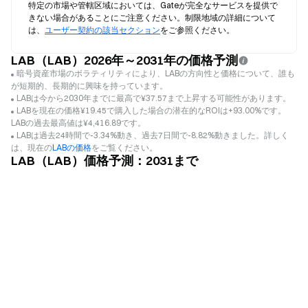
特定の市場や管轄区域においては、Gateが完全なサービスを提供で
きない場合があることにご注意ください。制限地域の詳細について
は、
ユーザー契約の該当セクション
をご参照ください。
LAB（LAB）2026年～2031年の価格予測
暗号資産市場のボラティリティにより、LABの方向性と価格について、誰も
が短期的、長期的に興味を持っています。
LABは今から2030年までに最高で¥37.57まで上昇する可能性があります。
LABを現在の価格¥19.45で購入した場合の潜在的なROIは+93.00%です。
LABの過去最高値は¥4,416.89です。
LABは過去24時間で-3.34%動き、過去7日間で-8.82%動きました。詳しく
は、現在の
LABの価格
をご覧ください。
LAB（LAB）価格予測：2031まで