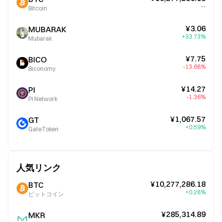
--
Bitcoin
¥3.06
MUBARAK
+33.73%
Mubarak
¥7.75
BICO
-13.68%
Biconomy
¥14.27
PI
-1.36%
Pi Network
¥1,067.57
GT
+0.59%
GateToken
人気リンク
¥10,277,286.18
BTC
+0.28%
ビットコイン
¥285,314.89
MKR