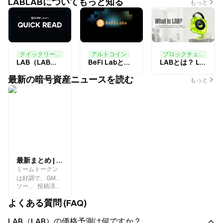
LABLABについてもっと知る
もっと
クイックリード
アルトコイン
ブロックチェーン,アルトコイン
LAB（LAB）とは何か？
BeFi Labとは何ですか？
LABとは？ Lab.pro分散型AI、Web3サービスプラットフォームの包括的分析
最新の暗号資産ニュースを読む
もっと
最新まとめ | ミーム通貨はトレンドに逆らって急騰、GME ミームは TRON ネットワークの”超代表候補”
ミームトークン
は好調で、GME
ソース
:
Gate.blog
投稿済み
:
2024-05-15
非公式ミームコ
インは 2000% 以
よくある質問 (FAQ)
上急騰していま
す_ Google
LAB（LAB）の価格予測は何ですか？
Cloud が TRON