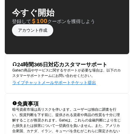
今すぐ開始
$ 100
登録して
クーポンを獲得しよう
アカウント作成
24時間365日対応カスタマーサポート
Gateの商品やサービスに関するサポートが必要な場合は、以下のカ
スタマーサポートチームにお問い合わせください。
ライブチャット
メール
サポートチケット提出
免責事項
暗号資産市場は高リスクを伴います。ユーザーは独自に調査を行
い、投資判断を下す前に、提供される資産や商品の性質を十分に理
解することが推奨されます。Gateは、これらの金融判断により生じ
た損失または損害について一切責任を負いません。また、アメリカ
合衆国、カナダ、イラン、キューバを含むがこれらに限定されない