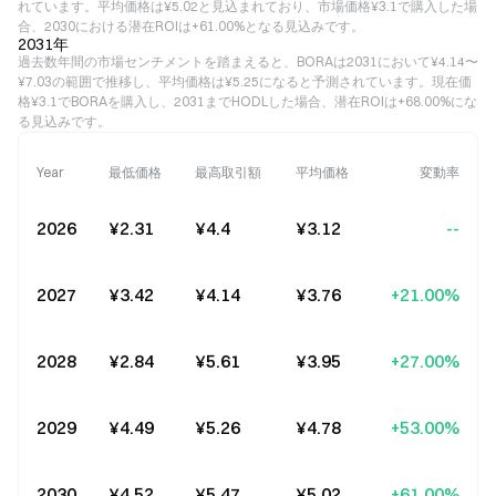
れています。平均価格は¥5.02と見込まれており、市場価格¥3.1で購入した場
合、2030における潜在ROIは+61.00%となる見込みです。
2031年
過去数年間の市場センチメントを踏まえると、BORAは2031において¥4.14〜
¥7.03の範囲で推移し、平均価格は¥5.25になると予測されています。現在価
格¥3.1でBORAを購入し、2031までHODLした場合、潜在ROIは+68.00%にな
る見込みです。
Year
最低価格
最高取引額
平均価格
変動率
2026
¥2.31
¥4.4
¥3.12
--
2027
¥3.42
¥4.14
¥3.76
+21.00%
2028
¥2.84
¥5.61
¥3.95
+27.00%
2029
¥4.49
¥5.26
¥4.78
+53.00%
2030
¥4.52
¥5.47
¥5.02
+61.00%