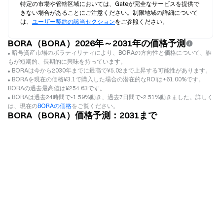
特定の市場や管轄区域においては、Gateが完全なサービスを提供で
きない場合があることにご注意ください。制限地域の詳細について
は、
ユーザー契約の該当セクション
をご参照ください。
BORA（BORA）2026年～2031年の価格予測
暗号資産市場のボラティリティにより、BORAの方向性と価格について、誰
もが短期的、長期的に興味を持っています。
BORAは今から2030年までに最高で¥5.02まで上昇する可能性があります。
BORAを現在の価格¥3.1で購入した場合の潜在的なROIは+61.00%です。
BORAの過去最高値は¥254.63です。
BORAは過去24時間で-1.59%動き、過去7日間で-2.51%動きました。詳しく
は、現在の
BORAの価格
をご覧ください。
BORA（BORA）価格予測：2031まで