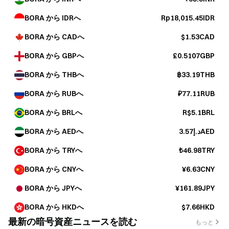
BORA から IDRへ
Rp18,015.45IDR
BORA から CADへ
$1.53CAD
BORA から GBPへ
£0.5107GBP
BORA から THBへ
฿33.19THB
BORA から RUBへ
₽77.11RUB
BORA から BRLへ
R$5.1BRL
BORA から AEDへ
د.إ3.57AED
BORA から TRYへ
₺46.98TRY
BORA から CNYへ
¥6.63CNY
BORA から JPYへ
¥161.89JPY
BORA から HKDへ
$7.66HKD
最新の暗号資産ニュースを読む
もっと