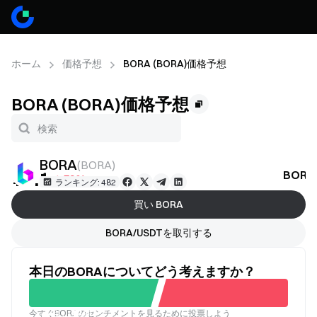
ホーム
価格予想
BORA (BORA)価格予想
BORA (BORA)価格予想
BORA
(
BORA
)
¥3.1
BOR
-1.59%
ランキング: 482
買い BORA
BORA/USDTを取引する
本日のBORAについてどう考えますか？
今すぐBORAのセンチメントを見るために投票しよう
良い
悪い