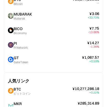
--
Bitcoin
¥3.06
MUBARAK
+33.73%
Mubarak
¥7.75
BICO
-13.68%
Biconomy
¥14.27
PI
-1.36%
Pi Network
¥1,067.57
GT
+0.59%
GateToken
人気リンク
¥10,277,286.18
BTC
+0.22%
ビットコイン
¥285,314.89
MKR