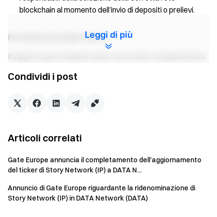
blockchain al momento dell’invio di depositi o prelievi.
Leggi di più
Promemoria importante
Il supporto per il mainnet nativo SEI è stato completamente
interrotto dalla piattaforma. Gli utenti non devono utilizzare
Condividi i post
gli indirizzi di deposito SEI nativo precedentemente
assegnati. Eventuali trasferimenti avviati tramite la rete non
supportata potrebbero non andare a buon fine e il recupero
potrebbe non essere possibile.
Per qualsiasi domanda relativa a questa transizione,
Articoli correlati
contattare l’Assistenza clienti Gate Europe.
Gate Europe annuncia il completamento dell’aggiornamento
Team Gate Europe
del ticker di Story Network (IP) a DATA N...
13 Maggio 2026
Annuncio di Gate Europe riguardante la ridenominazione di
Story Network (IP) in DATA Network (DATA)
Negozia criptovalute in modo sicuro, rapido e semplice su
Gate Europe