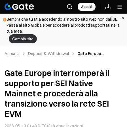
Accedi
Sembra che tu stia accedendo al nostro sito web non dall'UE.
Passa al sito Globale per accedere ai prodotti supportati nella
tua area.
Cambia sito
Annunci
Deposit & Withdrawal
Gate Europe
interromperà il
supporto per SEI Native
Gate Europe interromperà il
Mainnet e procederà
alla transizione verso la
supporto per SEI Native
rete SEI EVM
Mainnet e procederà alla
transizione verso la rete SEI
EVM
2026-05-13 01:43 (UTC)
218
visualizzazioni