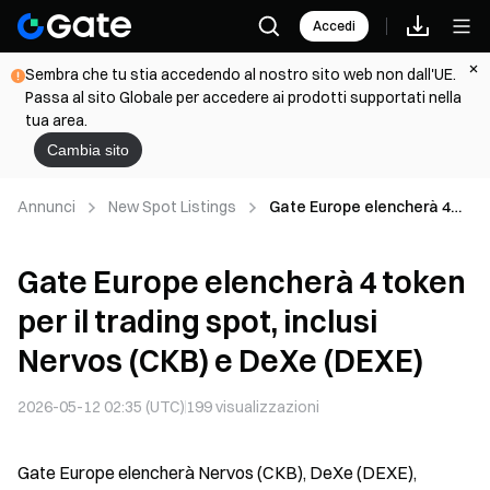
Accedi
Sembra che tu stia accedendo al nostro sito web non dall'UE.
Passa al sito Globale per accedere ai prodotti supportati nella
tua area.
Cambia sito
Annunci
New Spot Listings
Gate Europe elencherà 4
token per il trading spot,
inclusi Nervos (CKB) e DeXe
Gate Europe elencherà 4 token
(DEXE)
per il trading spot, inclusi
Nervos (CKB) e DeXe (DEXE)
2026-05-12 02:35 (UTC)
199
visualizzazioni
Gate Europe elencherà Nervos (CKB), DeXe (DEXE),