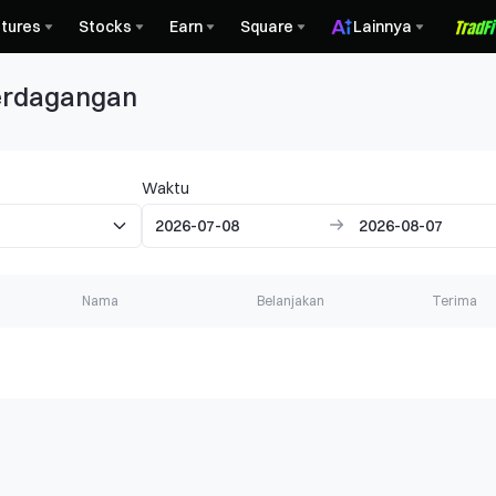
tures
Stocks
Earn
Square
Lainnya
erdagangan
Waktu
Nama
Belanjakan
Terima