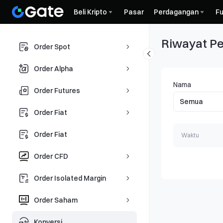
Beli Kripto
Pasar
Perdagangan
Fu
Riwayat P
Order Spot
Order Alpha
Nama
Order Futures
Order Fiat
Order Fiat
Waktu
Order CFD
Order Isolated Margin
Order Saham
Konversi