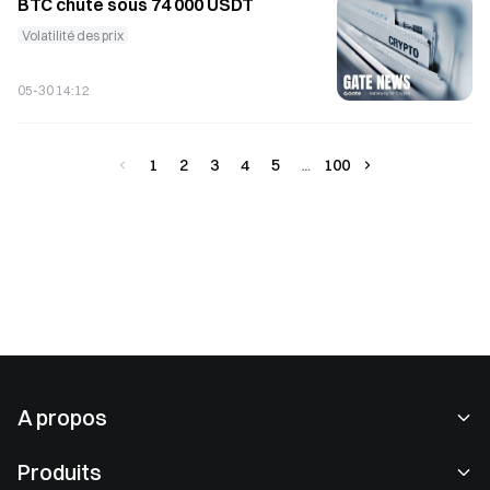
BTC chute sous 74 000 USDT
Volatilité des prix
05-30 14:12
1
2
3
4
5
100
A propos
À propos de nous
Produits