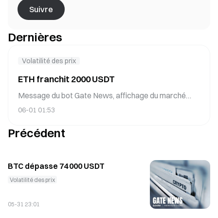
Suivre
Dernières
Volatilité des prix
ETH franchit 2000 USDT
Message du bot Gate News, affichage du marché
Gate : ETH dépasse 2 000 USDT, prix actuel 2 000,66
06-01 01:53
USDT.
Précédent
BTC dépasse 74 000 USDT
Volatilité des prix
05-31 23:01