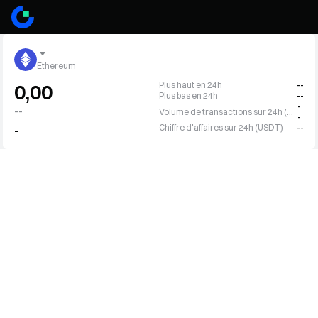
Ethereum
Plus haut en 24h
--
0,00
Plus bas en 24h
--
-
--
Volume de transactions sur 24h (ETH)
-
Chiffre d'affaires sur 24h (USDT)
--
-