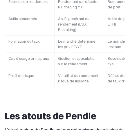
Sources de rendement
Rendement sur décote
Rendement s
PT, trading YT
de prêt
Actifs concernés
Actifs générant du
Actifs de prê
rendement (LSD,
ETH)
Restaking)
Formation du taux
Le marché détermine
Le marché du
les prix PT/YT
les taux
Cas d’usage principaux
Gestion et spéculation
Besoins de p
sur le rendement
fixe
Profil de risque
Volatilité du rendement,
Défaut de prê
risque de liquidité
de taux d’int
Les atouts de Pendle
L’atout majeur de Pendle est son mécanisme de scission du