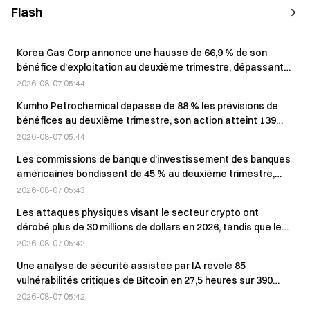
Flash
Korea Gas Corp annonce une hausse de 66,9 % de son
bénéfice d’exploitation au deuxième trimestre, dépassant
les attentes du marché.
2026-08-07 05:44
Kumho Petrochemical dépasse de 88 % les prévisions de
bénéfices au deuxième trimestre, son action atteint 139
000 wons
2026-08-07 05:44
Les commissions de banque d’investissement des banques
américaines bondissent de 45 % au deuxième trimestre,
surclassant les actions technologiques
2026-08-07 05:43
Les attaques physiques visant le secteur crypto ont
dérobé plus de 30 millions de dollars en 2026, tandis que leur
taux de réussite est tombé à 26 %.
2026-08-07 05:42
Une analyse de sécurité assistée par IA révèle 85
vulnérabilités critiques de Bitcoin en 27,5 heures sur 390
projets
2026-08-07 05:42