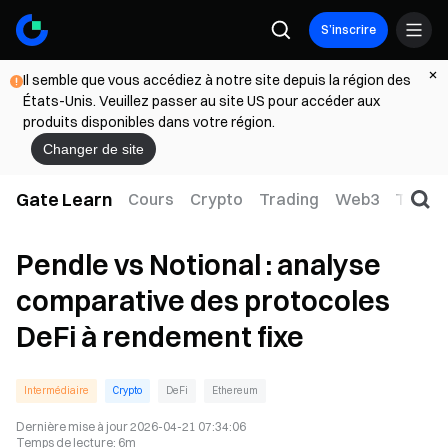
S’inscrire
Il semble que vous accédiez à notre site depuis la région des
États-Unis. Veuillez passer au site US pour accéder aux
produits disponibles dans votre région.
Changer de site
Gate Learn
Cours
Crypto
Trading
Web3
TradFi
Pendle vs Notional : analyse
comparative des protocoles
DeFi à rendement fixe
Intermédiaire
Crypto
DeFi
Ethereum
Dernière mise à jour
2026-04-21 07:34:06
Temps de lecture
:
6m