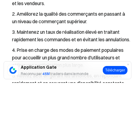
et les vendeurs.
Améliorez la qualité des commerçants en passant à
un niveau de commerçant supérieur.
Maintenez un taux de réalisation élevé en traitant
rapidement les commandes et en évitant les annulations.
Prise en charge des modes de paiement populaires
pour accueillir un plus grand nombre d'utilisateurs et
attirer une participation plus large.
Application Gate
Télécharger
Reconnu par
45M
traders dans le monde
Restez actif en gérant les annonces, en répondant
rapidement et en assurant une disponibilité constante.
Oui
Non
En suivant ces pratiques, les commerçants peuvent
améliorer leur classement, leur visibilité et leur succès
commercial sur Gate.
Clause de non-responsabilité