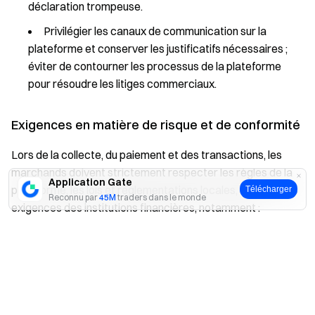
déclaration trompeuse.
Privilégier les canaux de communication sur la
plateforme et conserver les justificatifs nécessaires ;
éviter de contourner les processus de la plateforme
pour résoudre les litiges commerciaux.
Exigences en matière de risque et de conformité
Lors de la collecte, du paiement et des transactions, les
marchands doivent strictement respecter les règles de la
Application Gate
plateforme, les lois et réglementations locales, ainsi que les
Télécharger
Reconnu par
45M
traders dans le monde
exigences des institutions financières, notamment :
Utiliser des méthodes de paiement conformes pour
Oui
Non
les transactions, comme exigé par la plateforme.
Ne pas organiser, participer ou aider à des
paiements/encaissements tiers ou à d’autres
comportements non conformes.