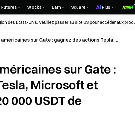
Futures
Stocks
Earn
Square
Plus
égion des États-Unis. Veuillez passer au site US pour accéder aux produ
 américaines sur Gate : gagnez des actions Tesla,
IA et partagez 20 000 USDT de récompenses
méricaines sur Gate :
esla, Microsoft et
20 000 USDT de