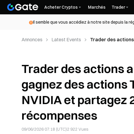
Acheter Cryptos
Marchés
Trader
Il semble que vous accédiez à notre site depuis la r
Annonces
Latest Events
Trader des actions
Microsoft et NVID
Trader des actions a
gagnez des actions T
NVIDIA et partagez 
récompenses
09/06/2026 07:18 (UTC)
2 922
Vues