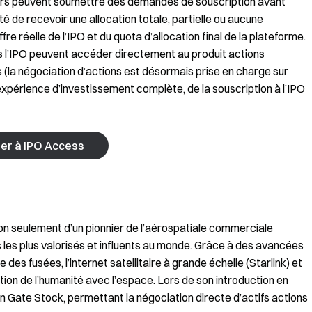
teurs peuvent soumettre des demandes de souscription avant
ité de recevoir une allocation totale, partielle ou aucune
ffre réelle de l’IPO et du quota d’allocation final de la plateforme.
ès l’IPO peuvent accéder directement au produit actions
 (la négociation d’actions est désormais prise en charge sur
e expérience d’investissement complète, de la souscription à l’IPO
er à IPO Access
non seulement d’un pionnier de l’aérospatiale commerciale
 les plus valorisés et influents au monde. Grâce à des avancées
des fusées, l’internet satellitaire à grande échelle (Starlink) et
lation de l’humanité avec l’espace. Lors de son introduction en
n Gate Stock, permettant la négociation directe d’actifs actions