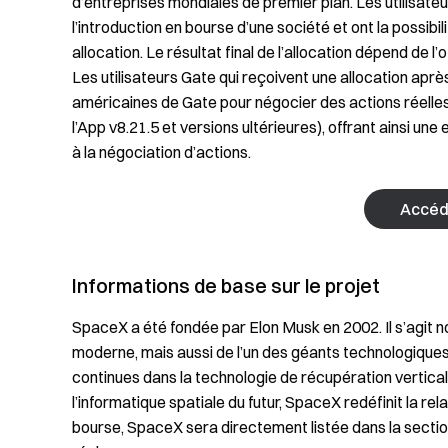
d’entreprises mondiales de premier plan. Les utilisa
l’introduction en bourse d’une société et ont la possibil
allocation. Le résultat final de l’allocation dépend de l’o
Les utilisateurs Gate qui reçoivent une allocation apr
américaines de Gate pour négocier des actions réelles
l’App v8.21.5 et versions ultérieures), offrant ainsi un
à la négociation d’actions.
Accéd
Informations de base sur le projet
SpaceX a été fondée par Elon Musk en 2002. Il s’agit 
moderne, mais aussi de l’un des géants technologiques
continues dans la technologie de récupération verticale 
l’informatique spatiale du futur, SpaceX redéfinit la re
bourse, SpaceX sera directement listée dans la sectio