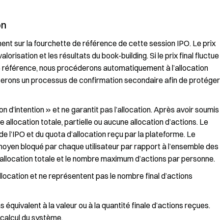
on
ment sur la fourchette de référence de cette session IPO. Le prix
orisation et les résultats du book-building. Si le prix final fluctue
e référence, nous procéderons automatiquement à l’allocation
ncerons un processus de confirmation secondaire afin de protéger
 d’intention » et ne garantit pas l’allocation. Après avoir soumis
allocation totale, partielle ou aucune allocation d’actions. Le
e de l’IPO et du quota d’allocation reçu par la plateforme. Le
yen bloqué par chaque utilisateur par rapport à l’ensemble des
 l’allocation totale et le nombre maximum d’actions par personne.
llocation et ne représentent pas le nombre final d’actions
 équivalent à la valeur ou à la quantité finale d’actions reçues.
e calcul du système.