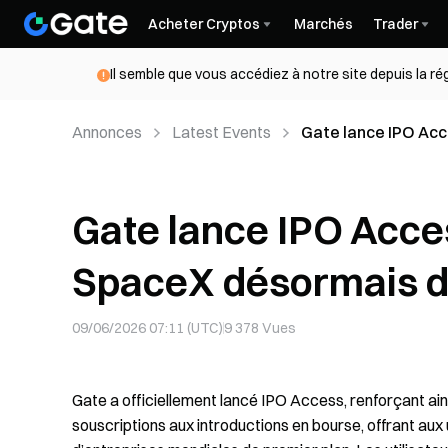
Acheter Cryptos
Marchés
Trader
Il semble que vous accédiez à notre site depuis la r
Annonces
Latest Events
Gate lance IPO Acc
Gate lance IPO Acces
SpaceX désormais d
09/06/2026 07:11 (UTC)
9 378
Vues
Gate a officiellement lancé IPO Access, renforçant ains
souscriptions aux introductions en bourse, offrant aux 