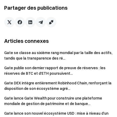
convergence entre la finance traditionnelle et les
Partager des publications
écosystèmes d’actifs numériques.
À mesure que le marché européen des actifs numériques
continue de se développer, la connexion entre
l’infrastructure financière traditionnelle et les réseaux
blockchain s’accélère. La demande institutionnelle pour des
Articles connexes
canaux fiat efficaces, une liquidité stable, des paiements
conformes et des systèmes de compensation et de
Gate se classe au sixième rang mondial par la taille des actifs,
tandis que la transparence des ré...
règlement transfrontaliers ne cesse de croître, favorisant
ainsi l’intégration de la finance crypto et des marchés de
Gate publie son dernier rapport de preuve de réserves : les
capitaux traditionnels. Gate poursuit l’avancement de son
réserves de BTC et d’ETH poursuivent...
processus de conformité en Europe. Gate Europe, entité du
Gate DEX intègre entièrement Robinhood Chain, renforçant la
Gate Group basée à Malte, a obtenu les licences MiCA et PI
disposition de son écosystème agré...
sous la supervision de la Malta Financial Services Authority
Gate lance Gate Wealth pour construire une plateforme
(MFSA), renforçant ainsi son framework de conformité
mondiale de gestion de patrimoine et de banque...
global.
Gate lance son nouvel écosystème USD : mise à niveau d’un
Alors que la tendance à l’institutionnalisation se poursuit, la