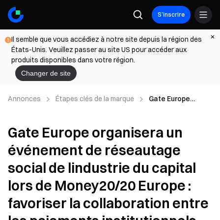
S’inscrire
Il semble que vous accédiez à notre site depuis la région des
États-Unis. Veuillez passer au site US pour accéder aux
produits disponibles dans votre région.
Changer de site
Annonces
Étapes clés de la marque
Gate Europe
organisera un
événement de
Gate Europe organisera un
réseautage social
de lindustrie du
événement de réseautage
capital lors de
Money20/20
social de lindustrie du capital
Europe : favoriser
la collaboration
lors de Money20/20 Europe :
entre les
favoriser la collaboration entre
paiements
institutionnels et