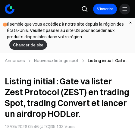
S’inscrire
Il semble que vous accédiez à notre site depuis la région des
États-Unis. Veuillez passer au site US pour accéder aux
produits disponibles dans votre région.
Changer de site
Annonces
Nouveaux listings spot
Listing initial : Gate
va lister Zest
Protocol (ZEST) en
Listing initial : Gate va lister
trading Spot, trading
Convert et lancer un
Zest Protocol (ZEST) en trading
airdrop HODLer.
Spot, trading Convert et lancer
un airdrop HODLer.
18/05/2026 05:46 (UTC)
35 133
Vues