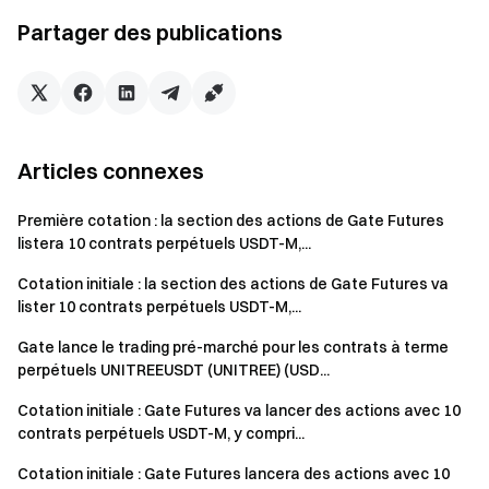
VIP 8
6,800 GT (+240 %)
Partager des publications
VIP 9
9,000 GT (+350 %)
VIP 10 -
Illimité
VIP 14
Articles connexes
Comment réclamer l’airdrop
Première cotation : la section des actions de Gate Futures
listera 10 contrats perpétuels USDT-M,...
Connectez-vous - Complétez
la vérification d’identité
-
[Earn] - [HODLer Airdrop] - Détenez au moins 1 GT -
Cotation initiale : la section des actions de Gate Futures va
Cliquez sur [S'inscrire maintenant].
lister 10 contrats perpétuels USDT-M,...
FAQ de l’airdrop HODLer
Gate lance le trading pré-marché pour les contrats à terme
perpétuels UNITREEUSDT (UNITREE) (USD...
À propos de Zest Protocol (ZEST) :
Cotation initiale : Gate Futures va lancer des actions avec 10
contrats perpétuels USDT-M, y compri...
Zest Protocol est le plus grand protocole de prêt Bitcoin,
construit par l’équipe BTCFi la plus ancienne en existence et
Cotation initiale : Gate Futures lancera des actions avec 10