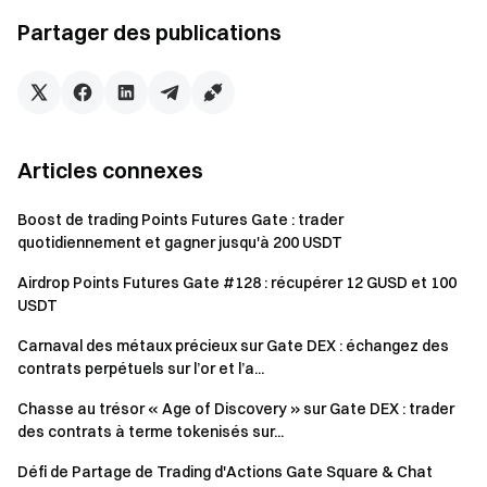
Partager des publications
Articles connexes
Boost de trading Points Futures Gate : trader
quotidiennement et gagner jusqu'à 200 USDT
Airdrop Points Futures Gate #128 : récupérer 12 GUSD et 100
USDT
Récompenses :
Carnaval des métaux précieux sur Gate DEX : échangez des
contrats perpétuels sur l’or et l’a...
Récompenses pour le partage de cartes de
Chasse au trésor « Age of Discovery » sur Gate DEX : trader
trading CFD TradFi
des contrats à terme tokenisés sur...
Pendant l’événement, 50 créateurs chanceux recevront
chacun un voucher de position de 100 $US. De plus,
Défi de Partage de Trading d'Actions Gate Square & Chat