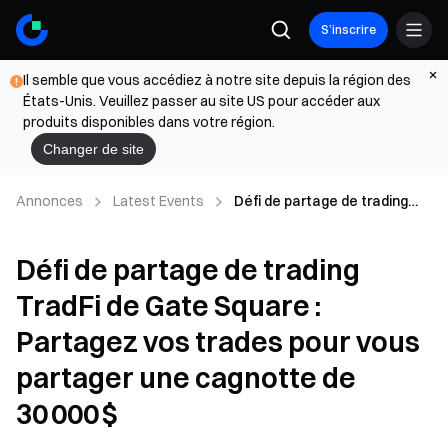
S’inscrire
Il semble que vous accédiez à notre site depuis la région des
États-Unis. Veuillez passer au site US pour accéder aux
produits disponibles dans votre région.
Changer de site
Annonces
Latest Events
Défi de partage de trading
TradFi de Gate Square :
Partagez vos trades pour
Défi de partage de trading
vous partager une cagnotte
de 30 000 $
TradFi de Gate Square :
Partagez vos trades pour vous
partager une cagnotte de
30 000 $