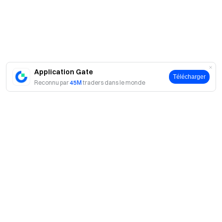
position de
1 000 $US
Voucher de
Top 4‑10
position de
30
300
500 $US
Application Gate
Télécharger
Reconnu par
45M
traders dans le monde
Voucher de
Top 11‑30
position de
20
100
300 $US
Voucher de
Top 31‑100
position de
20
60
100 $US
Récompenses pour les nouveaux utilisateurs
A propos
Les nouveaux utilisateurs qui rejoignent l’événement et
publient leur première publication peuvent recevoir un
À propos de nous
Produits
voucher de position de 10 $US (limité aux 500 premiers