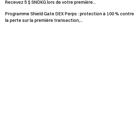
= montant acheté + montant vendu.
Recevez 5 $ SNDKG lors de votre première...
Pour la Récompense 2, seuls les dépôts LAB & ZEC
Programme Shield Gate DEX Perps : protection à 100 % contre
sont considérés comme valides. Dépôt net = dépôts
la perte sur la première transaction,...
totaux pendant la période de l’événement − retraits
totaux pendant la période de l’événement. Seuls les
dépôts on-chain, P2P et fiat sont comptabilisés. Les
transferts internes ne sont pas inclus.
Les récompenses de l’événement seront émises sous
forme de bons de position ; toutes les récompenses
seront créditées sur les comptes des utilisateurs dans
les 14 jours ouvrables suivant la fin de l’événement.
Les utilisateurs peuvent participer à d’autres
événements similaires sur Gate mais ne recevront
qu’une seule récompense parmi les activités.
L’inscription en masse de faux comptes, la
manipulation malveillante du volume, l’auto-trading et
toute activité frauduleuse sont strictement interdites.