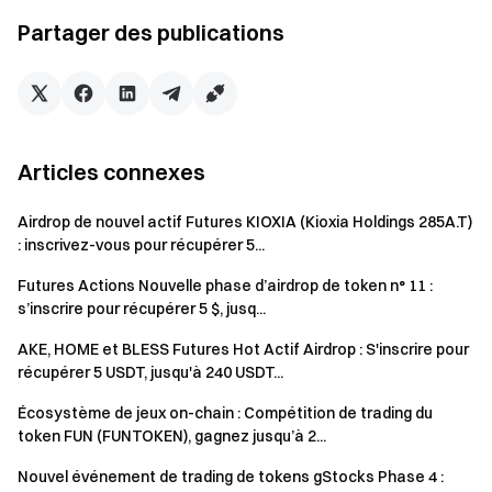
maximum de 200 USDT par utilisateur.
Partager des publications
Consultez le tutoriel Convert :
App
/
Web
Générez du rendement sur vos fonds de contrats à terme
Tradez à tout moment — les récompenses continuent avec
des fonds flexibles
Articles connexes
Essayer maintenant
Airdrop de nouvel actif Futures KIOXIA (Kioxia Holdings 285A.T)
: inscrivez-vous pour récupérer 5...
Remarques :
Futures Actions Nouvelle phase d’airdrop de token n° 11 :
Les participants doivent cliquer sur le bouton
s’inscrire pour récupérer 5 $, jusq...
[Rejoindre maintenant] sur la page de l’événement pour
s’inscrire et compléter la vérification d’identité afin de
AKE, HOME et BLESS Futures Hot Actif Airdrop : S'inscrire pour
récupérer 5 USDT, jusqu'à 240 USDT...
recevoir les récompenses.
Écosystème de jeux on-chain : Compétition de trading du
Les utilisateurs doivent trader les contrats à terme
token FUN (FUNTOKEN), gagnez jusqu’à 2...
perpétuels LAB/USDT & SKYAI/USDT & ZEC/USDT
pour être éligibles aux récompenses. Volume de trading
Nouvel événement de trading de tokens gStocks Phase 4 :