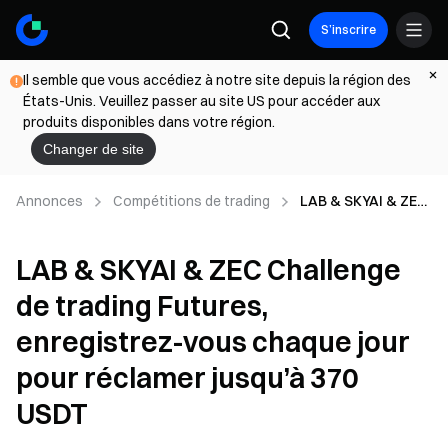
S’inscrire
Il semble que vous accédiez à notre site depuis la région des
États-Unis. Veuillez passer au site US pour accéder aux
produits disponibles dans votre région.
Changer de site
Annonces
Compétitions de trading
LAB & SKYAI & ZEC
Challenge de
trading Futures,
LAB & SKYAI & ZEC Challenge
enregistrez-vous
chaque jour pour
de trading Futures,
réclamer jusqu’à
370 USDT
enregistrez-vous chaque jour
pour réclamer jusqu’à 370
USDT