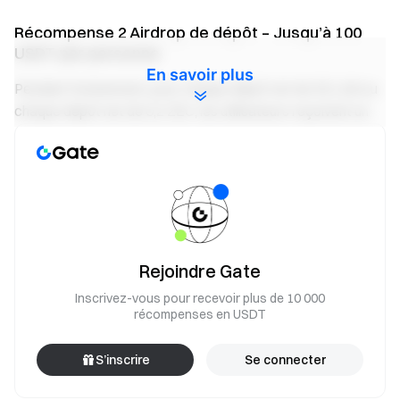
Récompense 2 Airdrop de dépôt – Jusqu’à 100
USDT par personne
En savoir plus
Pendant l’événement, pour chaque dépôt net de 35 LAB ou
chaque dépôt net de 0,2 ZEC, les utilisateurs reçoivent un
bonus de position de 10 USDT. La récompense maximale
est de 100 USDT par utilisateur. Une cagnotte totale de 10
000 USDT sera distribuée selon le classement des dépôts
nets, du plus élevé au plus faible.
Récompense 3 Tout le monde gagne – Jusqu’à
Rejoindre Gate
200 USDT par personne
Inscrivez-vous pour recevoir plus de 10 000
Pendant l’événement, les utilisateurs qui effectuent des
récompenses en USDT
transactions sur contrats à terme LAB/USDT &
SKYAI/USDT & ZEC/USDT ou sur Convert ≥ 5 000 USDT
S’inscrire
Se connecter
partageront 30 000 USDT selon la proportion de leur
volume de trading (contrats à terme + Convert), avec un