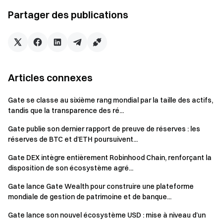
Organisation et contrôle des accès :
Le système
prend en charge jusqu’à quatre niveaux de structure
Partager des publications
organisationnelle personnalisable, permettant une
segmentation par département, projet ou équipe. Ces
structures sont intégrées au système de permissions,
attribuant différents niveaux d’accès selon les rôles, afin
d’assurer l’efficacité opérationnelle tout en limitant les
Articles connexes
risques d’accès non autorisé.
Gate se classe au sixième rang mondial par la taille des actifs,
Données et support à la décision :
La plateforme
tandis que la transparence des ré...
fournit des analyses multidimensionnelles, incluant la
consommation par personne, l’utilisation individuelle, la
Gate publie son dernier rapport de preuve de réserves : les
réserves de BTC et d’ETH poursuivent...
répartition des modèles et l’activité des clés API. Cela
permet aux entreprises de suivre en détail les dépenses
Gate DEX intègre entièrement Robinhood Chain, renforçant la
et usages de l’IA, d’identifier les équipes les plus
disposition de son écosystème agré...
performantes et d’optimiser les processus moins
Gate lance Gate Wealth pour construire une plateforme
efficaces pour une réplication élargie.
mondiale de gestion de patrimoine et de banque...
En intégrant l’accès aux modèles, le routage intelligent et
Gate lance son nouvel écosystème USD : mise à niveau d’un