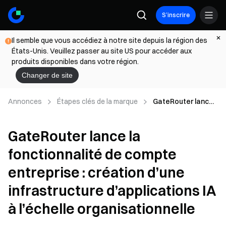
S’inscrire
Il semble que vous accédiez à notre site depuis la région des
États-Unis. Veuillez passer au site US pour accéder aux
produits disponibles dans votre région.
Changer de site
Annonces
Étapes clés de la marque
GateRouter lance
la fonctionnalité
de compte
GateRouter lance la
entreprise :
création d’une
fonctionnalité de compte
infrastructure
d’applications IA à
entreprise : création d’une
l’échelle
organisationnelle
infrastructure d’applications IA
à l’échelle organisationnelle