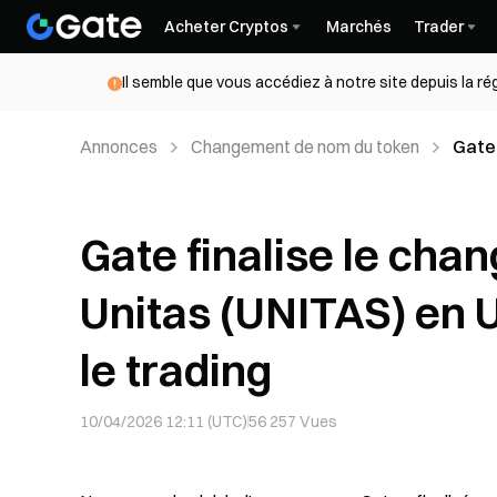
Acheter Cryptos
Marchés
Trader
Il semble que vous accédiez à notre site depuis la r
Annonces
Changement de nom du token
Gate 
en Un
Gate finalise le ch
Unitas (UNITAS) en U
le trading
10/04/2026 12:11 (UTC)
56 257
Vues