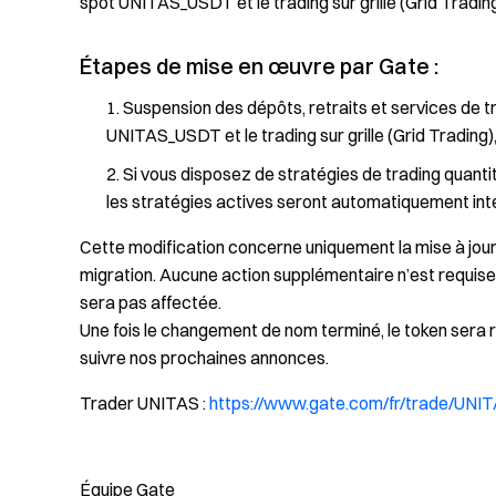
spot UNITAS_USDT et le trading sur grille (Grid Tradin
Étapes de mise en œuvre par Gate :
Suspension des dépôts, retraits et services de t
UNITAS_USDT et le trading sur grille (Grid Trading),
Si vous disposez de stratégies de trading quantit
les stratégies actives seront automatiquement int
Cette modification concerne uniquement la mise à jour 
migration. Aucune action supplémentaire n’est requise d
sera pas affectée.
Une fois le changement de nom terminé, le token sera r
suivre nos prochaines annonces.
Trader UNITAS :
https://www.gate.com/fr/trade/UN
Équipe Gate