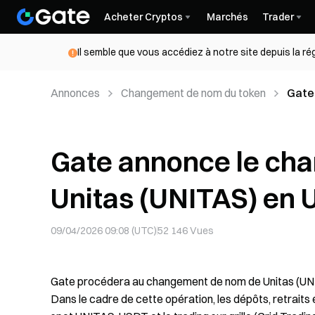
Acheter Cryptos
Marchés
Trader
Il semble que vous accédiez à notre site depuis la r
Annonces
Changement de nom du token
Gate
en Un
Gate annonce le ch
Unitas (UNITAS) en U
09/04/2026 09:08 (UTC)
52 146
Vues
Gate procédera au changement de nom de Unitas (UNI
Dans le cadre de cette opération, les dépôts, retraits 