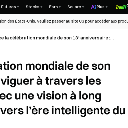
Futures
Stocks
Earn
Square
Plus
égion des États-Unis. Veuillez passer au site US pour accéder aux produ
e la célébration mondiale de son 13ᵉ anniversaire :
à travers les cycles du marché avec une vision à
e et progresser vers l’ère intelligente du Web3
ation mondiale de son
viguer à travers les
c une vision à long
ers l’ère intelligente du