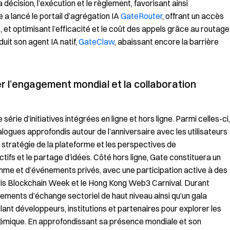
a décision, l’exécution et le règlement, favorisant ainsi
 a lancé le portail d’agrégation IA
GateRouter
, offrant un accès
é, et optimisant l’efficacité et le coût des appels grâce au routage
duit son agent IA natif,
GateClaw
, abaissant encore la barrière
 l’engagement mondial et la collaboration
rie d’initiatives intégrées en ligne et hors ligne. Parmi celles-ci,
logues approfondis autour de l’anniversaire avec les utilisateurs
 stratégie de la plateforme et les perspectives de
fs et le partage d’idées. Côté hors ligne, Gate constituera un
mme et d’événements privés, avec une participation active à des
aris Blockchain Week et le Hong Kong Web3 Carnival. Durant
ements d’échange sectoriel de haut niveau ainsi qu’un gala
nt développeurs, institutions et partenaires pour explorer les
témique. En approfondissant sa présence mondiale et son