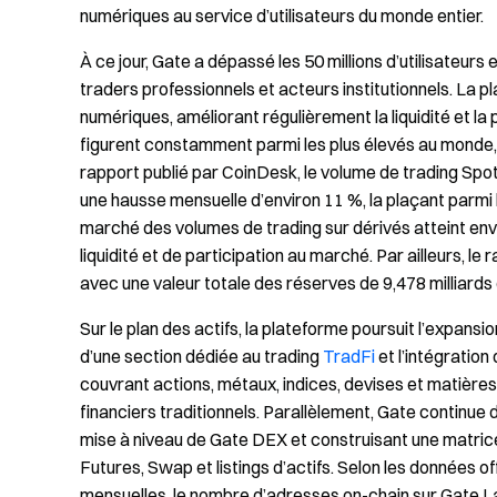
numériques au service d’utilisateurs du monde entier.
À ce jour, Gate a dépassé les 50 millions d’utilisateurs 
traders professionnels et acteurs institutionnels. La p
numériques, améliorant régulièrement la liquidité et l
figurent constamment parmi les plus élevés au monde, 
rapport publié par CoinDesk, le volume de trading Spot 
une hausse mensuelle d’environ 11 %, la plaçant parmi 
marché des volumes de trading sur dérivés atteint env
liquidité et de participation au marché. Par ailleurs, l
avec une valeur totale des réserves de 9,478 milliards 
Sur le plan des actifs, la plateforme poursuit l’expansi
d’une section dédiée au trading
TradFi
et l’intégration
couvrant actions, métaux, indices, devises et matière
financiers traditionnels. Parallèlement, Gate continue 
mise à niveau de Gate DEX et construisant une matrice
Futures, Swap et listings d’actifs. Selon les données o
mensuelles, le nombre d’adresses on-chain sur Gate La