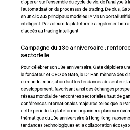
d’opérer sur l’ensemble du cycle de vie, de l’analyse à l
l’automatisation du processus de trading. De plus, Gate
en un clic aux principaux modèles IA via un portail unifi
intelligent. Par ailleurs, la plateforme a également intro
d’accès au trading intelligent.
Campagne du 13e anniversaire : renforcer
sectorielle
Pour célébrer son 13e anniversaire, Gate déploiera une sé
le fondateur et CEO de Gate, le Dr Han, mènera des dia
du monde entier, abordant les tendances du secteur, la
développement, favorisant ainsi des échanges prospecti
réseau mondial de rencontres sectorielles haut de ga
conférences internationales majeures telles que la P
cette période, la plateforme organisera plusieurs évén
thématique du 13e anniversaire à Hong Kong, rassembla
tendances technologiques et la collaboration écosys