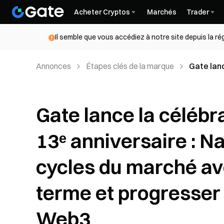
Acheter Cryptos
Marchés
Trader
Il semble que vous accédiez à notre site depuis la r
Annonces
Étapes clés de la marque
Gate lanc
Naviguer 
long term
Gate lance la célébr
13ᵉ anniversaire : Na
cycles du marché ave
terme et progresser v
Web3