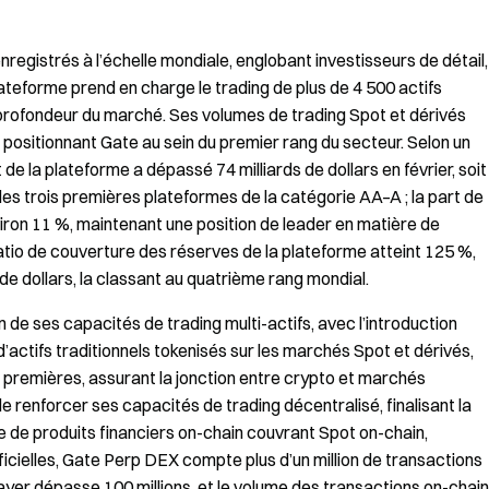
enregistrés à l’échelle mondiale, englobant investisseurs de détail,
lateforme prend en charge le trading de plus de 4 500 actifs
a profondeur du marché. Ses volumes de trading Spot et dérivés
positionnant Gate au sein du premier rang du secteur. Selon un
de la plateforme a dépassé 74 milliards de dollars en février, soit
les trois premières plateformes de la catégorie AA–A ; la part de
iron 11 %, maintenant une position de leader en matière de
e ratio de couverture des réserves de la plateforme atteint 125 %,
de dollars, la classant au quatrième rang mondial.
on de ses capacités de trading multi-actifs, avec l’introduction
 d’actifs traditionnels tokenisés sur les marchés Spot et dérivés,
s premières, assurant la jonction entre crypto et marchés
de renforcer ses capacités de trading décentralisé, finalisant la
 de produits financiers on-chain couvrant Spot on-chain,
fficielles, Gate Perp DEX compte plus d’un million de transactions
yer dépasse 100 millions, et le volume des transactions on-chain