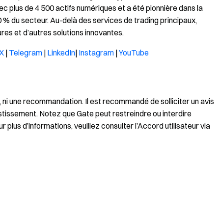
vec plus de 4 500 actifs numériques et a été pionnière dans la
 % du secteur. Au-delà des services de trading principaux,
s et d’autres solutions innovantes.
X
|
Telegram
|
LinkedIn
|
Instagram
|
YouTube
on, ni une recommandation. Il est recommandé de solliciter un avis
stissement. Notez que Gate peut restreindre ou interdire
 plus d’informations, veuillez consulter l’Accord utilisateur via