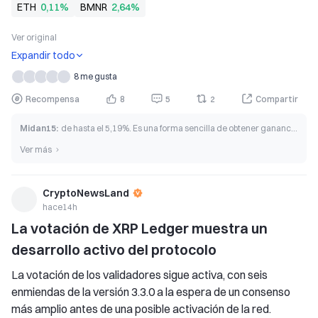
ETH
0,11%
BMNR
2,64%
tendencia bajista. 
   Una ruptura confirmada con un volumen más fuerte podría 
Ver original
cambiar
Expandir todo
8 me gusta
Recompensa
8
5
2
Compartir
Midan15
:
de hasta el 5,19%. Es una forma sencilla de obtener ganancias con fondos inactivos
Ver más
CryptoNewsLand
hace14h
La votación de XRP Ledger muestra un 
desarrollo activo del protocolo
La votación de los validadores sigue activa, con seis 
enmiendas de la versión 3.3.0 a la espera de un consenso 
más amplio antes de una posible activación de la red. 