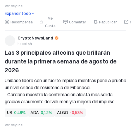
gobernanza. 
Ver original
   La proyección de $589 sigue s
Expandir todo
Me
Recompensa
Comentar
Republicar
Gusta
CryptoNewsLand
hace15h
Las 3 principales altcoins que brillarán 
durante la primera semana de agosto de 
2026
Unibase lidera con un fuerte impulso mientras pone a prueba 
un nivel crítico de resistencia de Fibonacci. 
   Cardano muestra la confirmación alcista más sólida 
gracias al aumento del volumen y la mejora del impulso. 
   Algorand rebota desde el soporte, pero debe superar una 
UB
0,48%
ADA
0,12%
ALGO
-0,53%
resistencia clave para confirmar el cambio de tendencia. 
Los traders de criptomonedas en
Ver original