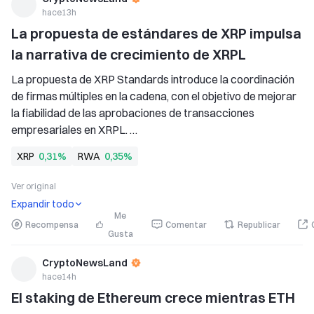
hace13h
La propuesta de estándares de XRP impulsa 
la narrativa de crecimiento de XRPL
La propuesta de XRP Standards introduce la coordinación 
de firmas múltiples en la cadena, con el objetivo de mejorar 
la fiabilidad de las aprobaciones de transacciones 
empresariales en XRPL. 
XRPL registró un aumento mensual del 25,16 % en los 
XRP
0,31%
RWA
0,35%
titulares de RWA, mientras el valor de los activos 
representados superó los 4000 millones en activos 
Ver original
tokenizados.
Expandir todo
Me
Recompensa
Comentar
Republicar
Gusta
CryptoNewsLand
hace14h
El staking de Ethereum crece mientras ETH 