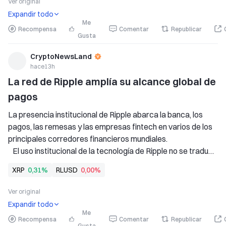
Ver original
los indicadores técnicos
Expandir todo
Me
Recompensa
Comentar
Republicar
Gusta
CryptoNewsLand
hace13h
La red de Ripple amplía su alcance global de 
pagos
La presencia institucional de Ripple abarca la banca, los 
pagos, las remesas y las empresas fintech en varios de los 
principales corredores financieros mundiales. 
   El uso institucional de la tecnología de Ripple no se traduce 
automáticamente en una demanda directa de XRP ni en 
XRP
0,31%
RLUSD
0,00%
necesidades sostenidas de liquidez del token. 
   Utilidad de XRP
Ver original
Expandir todo
Me
Recompensa
Comentar
Republicar
Gusta