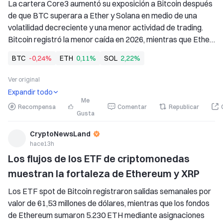
La cartera Core3 aumentó su exposición a Bitcoin después 
de que BTC superara a Ether y Solana en medio de una 
volatilidad decreciente y una menor actividad de trading. 
Bitcoin registró la menor caída en 2026, mientras que Ether 
y Solana tuvieron pérdidas mayores en lo que va de año en 
BTC
-0,24%
ETH
0,11%
SOL
2,22%
la cartera modelo de GSR. 
La cartera Core3 obtuvo un rendimiento inferior al
Ver original
Expandir todo
Me
Recompensa
Comentar
Republicar
Gusta
CryptoNewsLand
hace13h
Los flujos de los ETF de criptomonedas 
muestran la fortaleza de Ethereum y XRP
Los ETF spot de Bitcoin registraron salidas semanales por 
valor de 61,53 millones de dólares, mientras que los fondos 
de Ethereum sumaron 5.230 ETH mediante asignaciones 