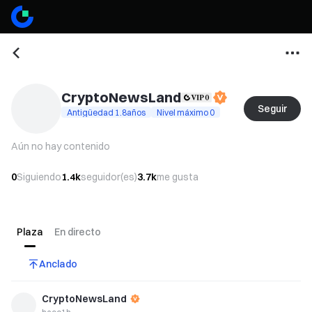
CryptoNewsLand
Seguir
Antigüedad 1.8años
Nivel máximo 0
Aún no hay contenido
0
Siguiendo
1.4k
seguidor(es)
3.7k
me gusta
Plaza
En directo
Anclado
CryptoNewsLand