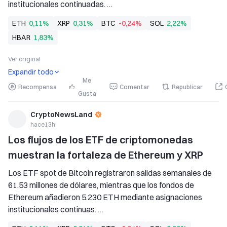
institucionales continuadas. 
   Los ETF de XRP atrajeron 14,86 millones de dólares en 
ETH
0,11%
XRP
0,31%
BTC
-0,24%
SOL
2,22%
nuevas entradas, lo que refleja una demanda institucional 
HBAR
1,83%
sostenida pese a las salidas generales de los ETF de 
criptomonedas. 
Ver original
   BlackRock
Expandir todo
Me
Recompensa
Comentar
Republicar
Gusta
CryptoNewsLand
hace13h
Los flujos de los ETF de criptomonedas 
muestran la fortaleza de Ethereum y XRP
Los ETF spot de Bitcoin registraron salidas semanales de 
61,53 millones de dólares, mientras que los fondos de 
Ethereum añadieron 5.230 ETH mediante asignaciones 
institucionales continuas. 
   Los ETF de XRP atrajeron entradas de capital por 14,86 