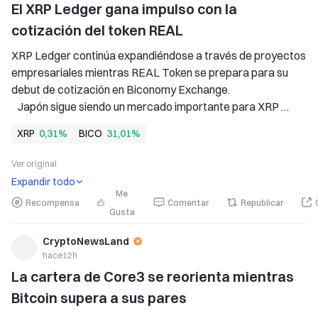
El XRP Ledger gana impulso con la 
cotización del token REAL
XRP Ledger continúa expandiéndose a través de proyectos 
empresariales mientras REAL Token se prepara para su 
debut de cotización en Biconomy Exchange. 
   Japón sigue siendo un mercado importante para XRP 
Ledger, con el apoyo continuo de importantes empresas 
XRP
0,31%
BICO
31,01%
financieras y tecnológicas. 
   La cotización de REAL Token en Biconomy podría ampliar 
Ver original
el mercado
Expandir todo
Me
Recompensa
Comentar
Republicar
Gusta
CryptoNewsLand
hace12h
La cartera de Core3 se reorienta mientras 
Bitcoin supera a sus pares