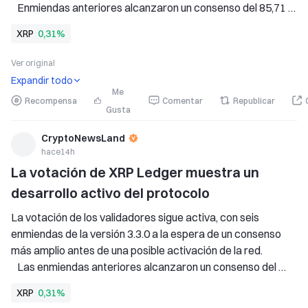
   Enmiendas anteriores alcanzaron un consenso del 85,71 
% y del 100 %, lo que demuestra que los cambios 
XRP
0,31%
propuestos pueden avanzar con éxito mediante la 
gobernanza. 
Ver original
   La proyección de $589 sigue s
Expandir todo
Me
Recompensa
Comentar
Republicar
Gusta
CryptoNewsLand
hace14h
La votación de XRP Ledger muestra un 
desarrollo activo del protocolo
La votación de los validadores sigue activa, con seis 
enmiendas de la versión 3.3.0 a la espera de un consenso 
más amplio antes de una posible activación de la red. 
   Las enmiendas anteriores alcanzaron un consenso del 
85,71 % y del 100 %, lo que demuestra que los cambios 
XRP
0,31%
propuestos pueden avanzar con éxito a través de la 