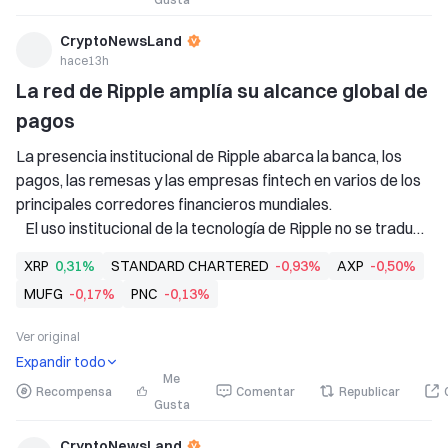
CryptoNewsLand
hace13h
La red de Ripple amplía su alcance global de 
pagos
La presencia institucional de Ripple abarca la banca, los 
pagos, las remesas y las empresas fintech en varios de los 
principales corredores financieros mundiales. 
   El uso institucional de la tecnología de Ripple no se traduce 
automáticamente en una demanda directa de XRP ni en 
XRP
0,31%
STANDARD CHARTERED
-0,93%
AXP
-0,50%
requisitos sostenidos de liquidez del token. 
MUFG
-0,17%
PNC
-0,13%
   Utilidad de XRP
Ver original
Expandir todo
Me
Recompensa
Comentar
Republicar
Gusta
CryptoNewsLand