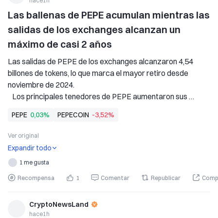
hace1h
Las ballenas de PEPE acumulan mientras las 
salidas de los exchanges alcanzan un 
máximo de casi 2 años
Las salidas de PEPE de los exchanges alcanzaron 4,54 
billones de tokens, lo que marca el mayor retiro desde 
noviembre de 2024. 
   Los principales tenedores de PEPE aumentaron sus 
tenencias un 6,07% en 30 días. 
PEPE
0,03%
PEPECOIN
-3,52%
   PEPE ganó modestamente pese a la débil demanda y se 
mantiene muy por debajo del máximo histórico de 2024. 
Ver original
PepeCoin — PEPE, ha emitido una si
Expandir todo
1 me gusta
Recompensa
1
Comentar
Republicar
Comp
CryptoNewsLand
hace1h