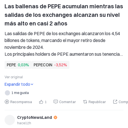
Las ballenas de PEPE acumulan mientras las 
salidas de los exchanges alcanzan su nivel 
más alto en casi 2 años
Las salidas de PEPE de los exchanges alcanzaron los 4,54 
billones de tokens, marcando el mayor retiro desde 
noviembre de 2024. 
Los principales holders de PEPE aumentaron sus tenencias 
un 6,07 % durante 30 días. 
PEPE
0,03%
PEPECOIN
-3,52%
PEPE registró una modesta subida pese a la débil demanda 
y sigue muy por debajo del máximo histórico de 2024. 
Ver original
PepeCoin — PEPE, ha mostrado una si
Expandir todo
1 me gusta
Recompensa
1
Comentar
Republicar
Comp
CryptoNewsLand
hace12h