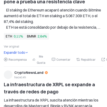
pone a prueba una resistencia clave
   El staking de Ethereum acaparó atención cuando Bitmine 
aumentó el total de ETH en staking a 5.067.309 ETH, o el 
87,4% del staking. 
   ETH se está consolidando por debajo de la resistencia, 
mientras que el RSI y el MACD indican un enfriamiento de su 
ETH
0,11%
BMNR
2,64%
tendencia bajista. 
   Una ruptura confirmada con un mayor volumen podría 
Ver original
cambiar
Expandir todo
Me
Recompensa
Comentar
Republicar
Gusta
CryptoNewsLand
hace14h
La infraestructura de XRPL se expande a 
través de redes de pago
La infraestructura de XRPL suscita atención mientras los 
desarrollos de Mastercard, Ripple y BVNK acercan la 