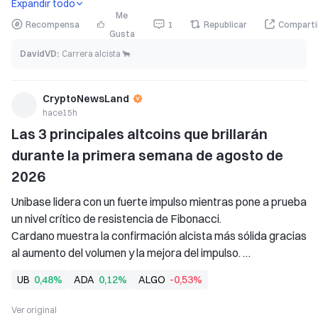
Expandir todo
Me
Recompensa
1
Republicar
Comparti
Gusta
DavidVD
:
Carrera alcista 🐂
CryptoNewsLand
hace15h
Las 3 principales altcoins que brillarán 
durante la primera semana de agosto de 
2026
Unibase lidera con un fuerte impulso mientras pone a prueba 
un nivel crítico de resistencia de Fibonacci. 
Cardano muestra la confirmación alcista más sólida gracias 
al aumento del volumen y la mejora del impulso. 
Algorand rebota desde el soporte, pero debe superar una 
UB
0,48%
ADA
0,12%
ALGO
-0,53%
resistencia clave para confirmar la reversión de la 
tendencia. 
Ver original