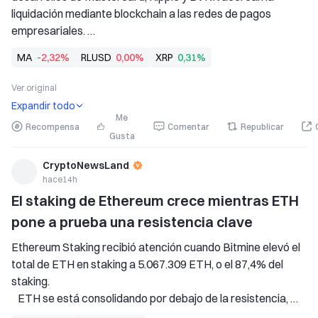
liquidación mediante blockchain a las redes de pagos 
empresariales. 
   La adquisición de BVNK por parte de Mastercard y las 
MA
-2,32%
RLUSD
0,00%
XRP
0,31%
iniciativas de RLUSD de Ripple continúan ampliando la 
infraestructura institucional de blockchain en los pagos 
Ver original
regulados e
Expandir todo
Me
Recompensa
Comentar
Republicar
Gusta
CryptoNewsLand
hace14h
El staking de Ethereum crece mientras ETH 
pone a prueba una resistencia clave
Ethereum Staking recibió atención cuando Bitmine elevó el 
total de ETH en staking a 5.067.309 ETH, o el 87,4% del 
staking. 
   ETH se está consolidando por debajo de la resistencia, 
mientras que el RSI y el MACD indican un enfriamiento de su 