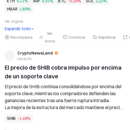
ETH
0,11%
XRP
0,31%
BTC
-0,24%
SOL
2,22%
millones de dólares, lo que refleja una demanda institucional 
HBAR
1,83%
sostenida pese a las salidas generales de los ETF de 
criptomonedas. 
Ver original
   BlackRock
Expandir todo
Me
Recompensa
Comentar
Republicar
Gusta
CryptoNewsLand
hace13h
El precio de SHIB cobra impulso por encima 
de un soporte clave
El precio de SHIB continúa consolidándose por encima del 
soporte clave, mientras los compradores defienden las 
ganancias recientes tras una fuerte ruptura intradía. 
La mejora de la estructura del mercado mantiene el precio 
de SHIB en el foco, mientras los traders vigilan la resistencia 
SHIB
-1,49%
para la próxima confirmación alcista. 
El optimismo de la comunidad sigue siendo fuerte mientras 