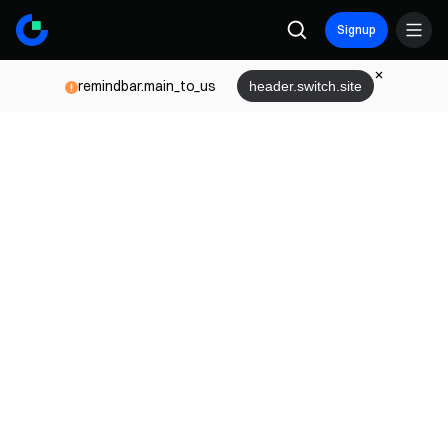
Signup
remindbar.main_to_us
header.switch.site