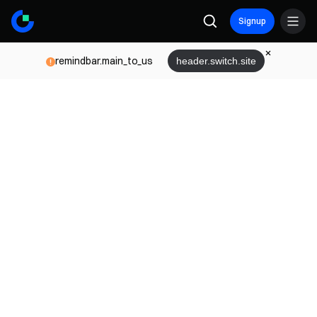
Signup
remindbar.main_to_us
header.switch.site