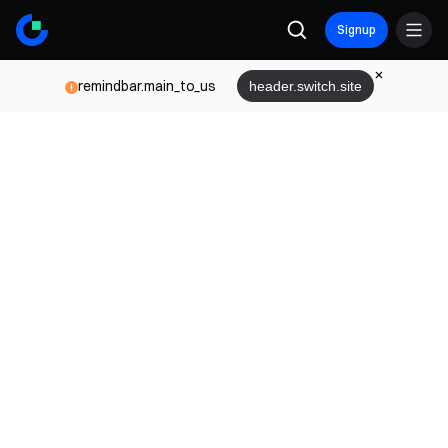
Signup
remindbar.main_to_us
header.switch.site