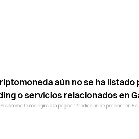
riptomoneda aún no se ha listado 
ding o servicios relacionados en G
El sistema te redirigirá a la página "Predicción de precios" en 5 s.