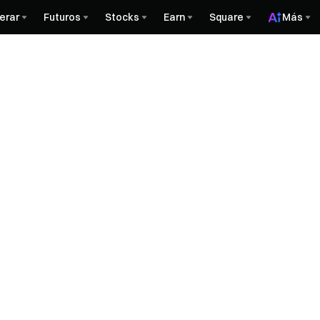
erar
Futuros
Stocks
Earn
Square
Más