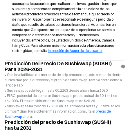
aconseja a los usuarios que realicen una investigación a fondo por 
su cuenta y comprendan completamente la naturaleza de los 
activos y productos ofrecidos antes de tomar cualquier decisión 
de inversión. Gate no se hace responsable de ninguna pérdida o 
daño que resulte de tales decisiones financieras. Además, ten en 
cuenta que Gate puede no ser capaz de proporcionar un servicio 
completo en determinados mercados y jurisdicciones, 
incluyendo, entre otros, los Estados Unidos de América, Canadá, 
Irán y Cuba. Para obtener más información sobre las ubicaciones 
restringidas, consulta 
la sección de Acuerdo de usuario.
Predicción Del Precio De Sushiswap (SUSHI)
Para 2026-2031
Con la volatilidad del mercado de criptomonedas, todo el mundo siente
curiosidad por la dirección y el precio de Sushiswap , tanto a corto como a
largo plazo.
Sushiswap puede llegar hasta €0.2263 desde ahora hasta 2030.
El ROI potencial de comprar Sushiswap al precio actual de €0.1441 es
+57.00%. El máximo histórico de Sushiswap es de €20.26.
Sushiswap se ha movido +7.78% en las últimas 24 horas y +7.92% en los
últimos 7 días. Para obtener más información, consulta el
precio de
Sushiswap
ahora.
Predicción del precio de Sushiswap (SUSHI)
hasta 2031