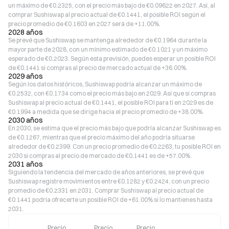
un máximo de €0.2325, con el precio más bajo de €0.09622 en 2027. Así, al
comprar Sushiswap al precio actual de €0.1441, el posible ROI según el
precio promedio de €0.1603 en 2027 será de +11.00%.
2028 años
Se prevé que Sushiswap se mantenga alrededor de €0.1964 durante la
mayor parte de 2028, con un mínimo estimado de €0.1021 y un máximo
esperado de €0.2023. Según esta previsión, puedes esperar un posible ROI
de €0.1441 si compras al precio de mercado actual de +36.00%.
2029 años
Según los datos históricos, Sushiswap podría alcanzar un máximo de
€0.2532, con €0.1734 como el precio más bajo en 2029. Así que si compras
Sushiswap al precio actual de €0.1441, el posible ROI para ti en 2029 es de
€0.1994 a medida que se dirige hacia el precio promedio de +38.00%.
2030 años
En 2030, se estima que el precio más bajo que podría alcanzar Sushiswap es
de €0.1267, mientras que el precio máximo del año podría situarse
alrededor de €0.2399. Con un precio promedio de €0.2263, tu posible ROI en
2030 si compras al precio de mercado de €0.1441 es de +57.00%.
2031 años
Siguiendo la tendencia del mercado de años anteriores, se prevé que
Sushiswap registre movimientos entre €0.1282 y €0.2424, con un precio
promedio de €0.2331 en 2031. Comprar Sushiswap al precio actual de
€0.1441 podría ofrecerte un posible ROI de +61.00% si lo mantienes hasta
2031.
Precio
Precio
Precio