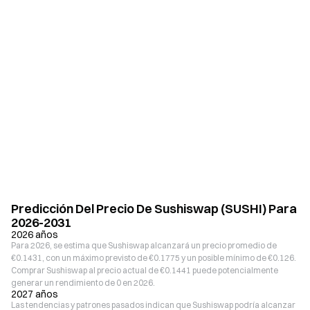
Predicción Del Precio De Sushiswap (SUSHI) Para
2026-2031
2026 años
Para 2026, se estima que Sushiswap alcanzará un precio promedio de
€0.1431, con un máximo previsto de €0.1775 y un posible mínimo de €0.126.
Comprar Sushiswap al precio actual de €0.1441 puede potencialmente
generar un rendimiento de 0 en 2026.
2027 años
Las tendencias y patrones pasados indican que Sushiswap podría alcanzar