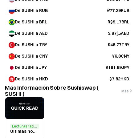
De SUSHI a RUB
₽77.29RUB
De SUSHI a BRL
R$5.17BRL
De SUSHI a AED
د.إ3.67AED
De SUSHI a TRY
₺46.77TRY
De SUSHI a CNY
¥6.8CNY
De SUSHI a JPY
¥161.99JPY
De SUSHI a HKD
$7.82HKD
Más Información Sobre Sushiswap (
Más
SUSHI )
Lecturas rápidas
Últimas novedades de SushiSwap y previsión del precio de SUSHI para 2026: análisis completo de las tendencias del mercado