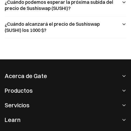
¿Cuándo podemos esperar la próxima subida del
precio de Sushiswap (SUSHI)?
¿Cuándo alcanzará el precio de Sushiswap
(SUSHI) los 1000 $?
Acerca de Gate
Acerca de nosotros
Productos
Empleo
P2P
Servicios
Sala de prensa
Conversión y trading en bloques
Ventajas VIP
Patrocinador de Oracle Red Bull Racing
Learn
Trading de spot
Institucional
Acuerdo de usuario
Academia
Margen