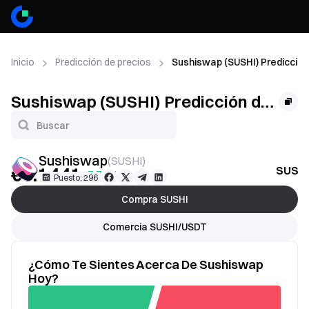
Inicio
Predicción de precios
Sushiswap (SUSHI) Predicción
Sushiswap (SUSHI) Predicción de
precios
Sushiswap
(
SUSHI
)
€0.1441
SUSHI
+7.78%
Puesto: 296
Compra SUSHI
Comercia SUSHI/USDT
¿Cómo Te Sientes Acerca De Sushiswap
Hoy?