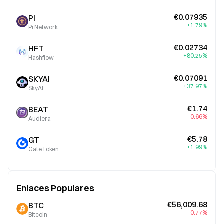
€0.07935
PI
+1.79%
Pi Network
€0.02734
HFT
+80.25%
Hashflow
€0.07091
SKYAI
+37.97%
SkyAI
€1.74
BEAT
-0.66%
Audiera
€5.78
GT
+1.99%
GateToken
Enlaces Populares
€56,009.68
BTC
-0.77%
Bitcoin