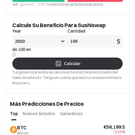
Vota para ver el sentimiento social de Sushiswap ahora
Bueno
Malo
Calcule Su Beneficio Para Sushiswap
Year
Cantidad
$
de 100 en
0
Calcular
*La ganancia prevista se calcula en función del precio medio del
token de este año. Tenga en cuenta que esto no es asesoramiento
financiero.
Más Predicciones De Precios
Top
Nuevos listados
Ganadoras
€56,199.5
BTC
-0.23%
Bitcoin