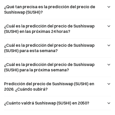
debido a las
¿Qué tan precisa es la predicción del precio de
preocupaciones
por la inflación
Sushiswap (SUSHI)?
en curso, y el
lanzamiento del
token ARB de
¿Cuál es la predicción del precio de Sushiswap
Arbitrum ha
(SUSHI) en las próximas 24 horas?
causado una
locura entre los
usuarios
¿Cuál es la predicción del precio de Sushiswap
tempranos.
(SUSHI) para esta semana?
¿Cuál es la predicción del precio de Sushiswap
(SUSHI) para la próxima semana?
Predicción del precio de Sushiswap (SUSHI) en
2026. ¿Cuándo subirá?
¿Cuánto valdrá Sushiswap (SUSHI) en 2050?