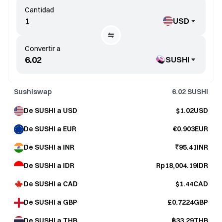
Cantidad
USD
Convertir a
SUSHI
Sushiswap
6.02
SUSHI
De SUSHI a USD
$1.02USD
De SUSHI a EUR
€0.903EUR
De SUSHI a INR
₹95.41INR
De SUSHI a IDR
Rp18,004.19IDR
De SUSHI a CAD
$1.44CAD
De SUSHI a GBP
£0.7224GBP
De SUSHI a THB
฿33.29THB