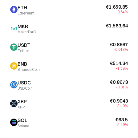
€1,659.85
ETH
-0.64%
Ethereum
€1,563.64
MKR
--
MakerDAO
€0.8667
USDT
-0.013%
Tether
€514.34
BNB
-1.58%
Binance Coin
€0.8673
USDC
-0.01%
USDCoin
€0.9043
XRP
-3.29%
XRP
€63.5
SOL
-2.49%
Solana