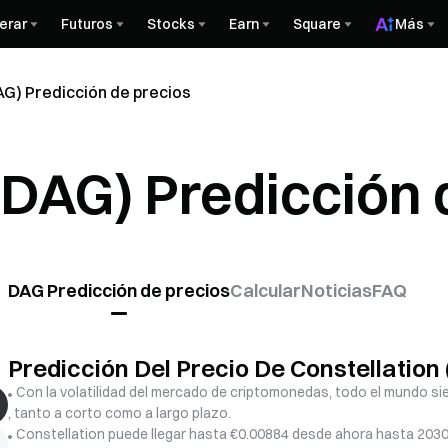
erar
Futuros
Stocks
Earn
Square
Más
AG) Predicción de precios
(DAG) Predicción 
DAG Predicción de precios
Calcular
Noticias
FAQ
Predicción Del Precio De Constellatio
Con la volatilidad del mercado de criptomonedas, todo el mundo sien
, tanto a corto como a largo plazo.
Constellation puede llegar hasta €0.00884 desde ahora hasta 2030