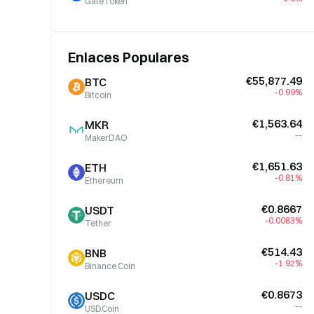
GateToken
Enlaces Populares
€55,877.49
BTC
-0.99%
Bitcoin
€1,563.64
MKR
--
MakerDAO
€1,651.63
ETH
-0.81%
Ethereum
€0.8667
USDT
-0.0083%
Tether
€514.43
BNB
-1.92%
Binance Coin
€0.8673
USDC
--
USDCoin