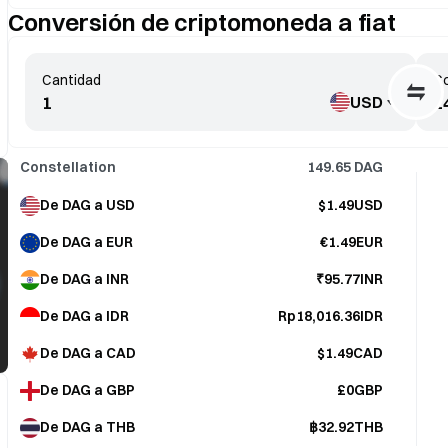
Conversión de criptomoneda a fiat
Cantidad
Co
USD
Constellation
149.65
DAG
De DAG a USD
$1.49USD
De DAG a EUR
€1.49EUR
De DAG a INR
₹95.77INR
De DAG a IDR
Rp18,016.36IDR
De DAG a CAD
$1.49CAD
De DAG a GBP
£0GBP
De DAG a THB
฿32.92THB