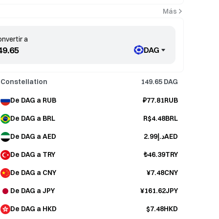
Más
nvertir a
DAG
Constellation
149.65
DAG
De DAG a RUB
₽77.81RUB
De DAG a BRL
R$4.48BRL
De DAG a AED
د.إ2.99AED
De DAG a TRY
₺46.39TRY
De DAG a CNY
¥7.48CNY
De DAG a JPY
¥161.62JPY
De DAG a HKD
$7.48HKD