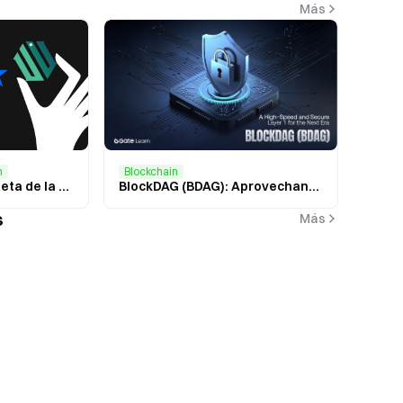
Más
Blockchain
n
BlockDAG (BDAG): Aprovechando DAG × PoW para crear una capa 1 de alto rendimiento y segura de próxima generación
Visión general completa de la red U2U: Una cadena pública DePIN basada en DAG
s
Más