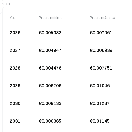
2031.
Year
Precio mínimo
Precio más alto
2026
€0.005383
€0.007061
2027
€0.004947
€0.006939
2028
€0.004476
€0.007751
2029
€0.006206
€0.01046
2030
€0.008133
€0.01237
2031
€0.006365
€0.01145