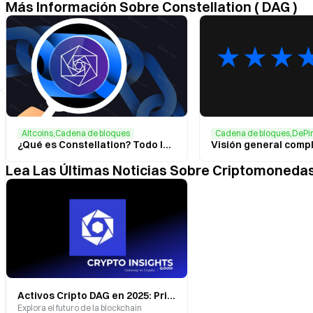
Más Información Sobre Constellation ( DAG )
Altcoins,Cadena de bloques
Cadena de bloques,DePi
¿Qué es Constellation? Todo lo que necesitas saber sobre DAG
Lea Las Últimas Noticias Sobre Criptomoneda
Activos Cripto DAG en 2025: Principales Proyectos y Oportunidades de Inversión
Explora el futuro de la blockchain