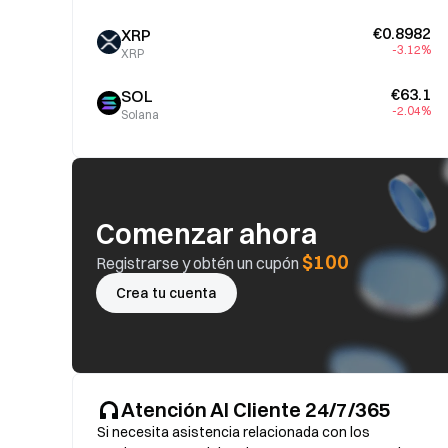
€0.8982
XRP
-3.12%
XRP
€63.1
SOL
-2.04%
Solana
Comenzar ahora
$100
Registrarse y obtén un cupón
Crea tu cuenta
Atención Al Cliente 24/7/365
Si necesita asistencia relacionada con los