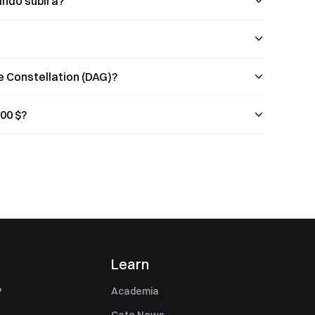
ándo subirá?
 Constellation (DAG)?
00 $?
s
Learn
P
Academia
Gate News