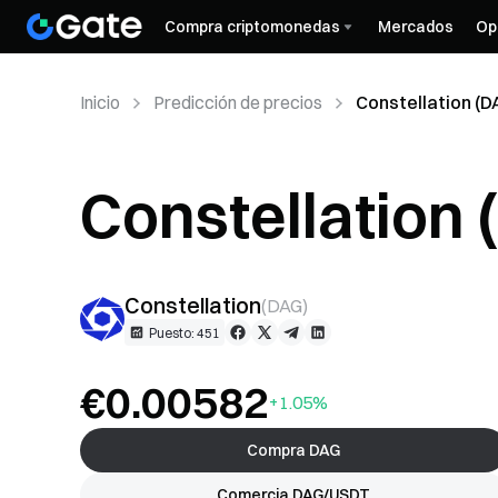
Compra criptomonedas
Mercados
Op
Inicio
Predicción de precios
Constellation (D
Constellation 
precios
Constellation
(
DAG
)
Puesto: 451
€0.00582
+1.05%
Compra DAG
Comercia DAG/USDT