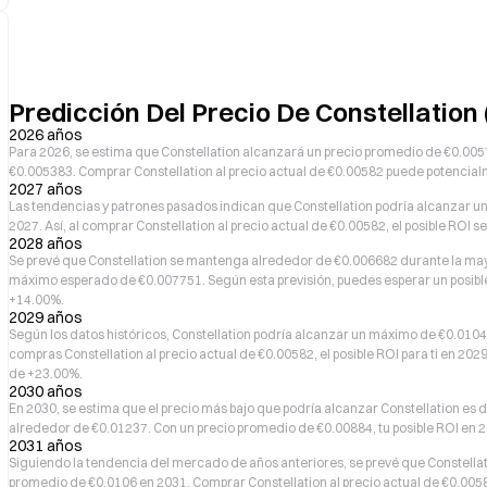
Predicción Del Precio De Constellatio
2026 años
Para 2026, se estima que Constellation alcanzará un precio promedio de €0.005
€0.005383. Comprar Constellation al precio actual de €0.00582 puede potencia
2027 años
Las tendencias y patrones pasados indican que Constellation podría alcanzar u
2027. Así, al comprar Constellation al precio actual de €0.00582, el posible RO
2028 años
Se prevé que Constellation se mantenga alrededor de €0.006682 durante la ma
máximo esperado de €0.007751. Según esta previsión, puedes esperar un posibl
+14.00%.
2029 años
Según los datos históricos, Constellation podría alcanzar un máximo de €0.0104
compras Constellation al precio actual de €0.00582, el posible ROI para ti en 20
de +23.00%.
2030 años
En 2030, se estima que el precio más bajo que podría alcanzar Constellation es 
alrededor de €0.01237. Con un precio promedio de €0.00884, tu posible ROI en 
2031 años
Siguiendo la tendencia del mercado de años anteriores, se prevé que Constella
promedio de €0.0106 en 2031. Comprar Constellation al precio actual de €0.0058