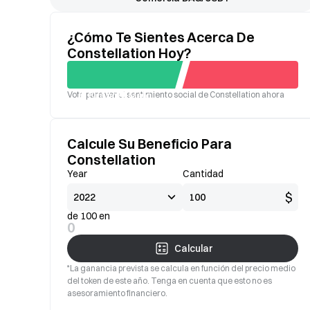
¿Cómo Te Sientes Acerca De
Constellation Hoy?
Vota para ver el sentimiento social de Constellation ahora
Bueno
Malo
Calcule Su Beneficio Para
Constellation
Year
Cantidad
$
de 100 en
0
Calcular
*La ganancia prevista se calcula en función del precio medio
del token de este año. Tenga en cuenta que esto no es
asesoramiento financiero.