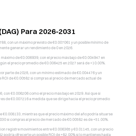
n (DAG) Para 2026-2031
788, con un máximo previsto de €0.007061 y un posible mínimo de
lmente generar un rendimiento de 0 en 2026.
n máximo de €0.006939, con el precio más bajo de €0.004947 en
I según el precio promedio de €0.006425 en 2027 será de +10.00%.
yor parte de 2028, con un mínimo estimado de €0.004476 y un
e ROI de €0.00582 si compras al precio de mercado actual de
6, con €0.006206 como el precio más bajo en 2029. Así que si
29 es de €0.007216 a medida que se dirige hacia el precio promedio
de €0.008133, mientras que el precio máximo del año podría situarse
2030 si compras al precio de mercado de €0.00582 es de +51.00%.
tion registre movimientos entre €0.006365 y €0.01145, con un precio
2 podría ofrecerte un posible ROI de +82.00% si lo mantienes hasta