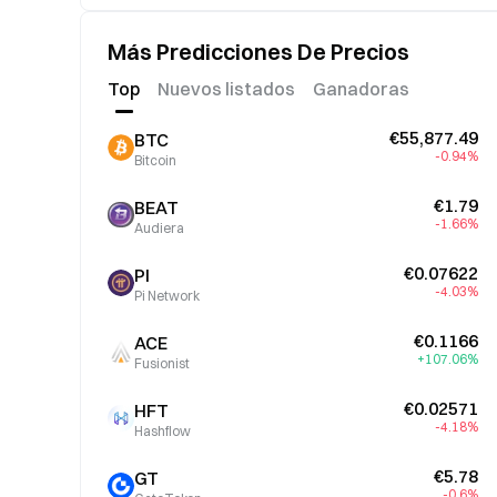
Más Predicciones De Precios
Top
Nuevos listados
Ganadoras
€55,877.49
BTC
-0.94%
Bitcoin
€1.79
BEAT
-1.66%
Audiera
€0.07622
PI
-4.03%
Pi Network
€0.1166
ACE
+107.06%
Fusionist
€0.02571
HFT
-4.18%
Hashflow
€5.78
GT
-0.6%