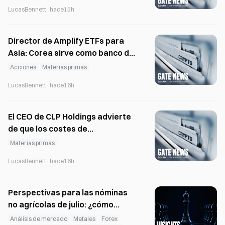
LucasBennett
·
hace15h
Director de Amplify ETFs para
Asia: Corea sirve como banco de
pruebas global para los ETF
Acciones
Materias primas
LucasBennett
·
hace16h
El CEO de CLP Holdings advierte
de que los costes de
combustible a corto plazo
Materias primas
tienden al alza
LucasBennett
·
hace16h
Perspectivas para las nóminas
no agrícolas de julio: ¿cómo
afecta la reducción a la mitad del
Análisis de mercado
Metales
Forex