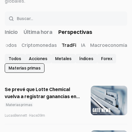
globales.
Inicio
Última hora
Perspectivas
Todos
Criptomonedas
TradFi
IA
Macroeconomía
Todos
Acciones
Metales
Índices
Forex
Materias primas
Se prevé que Lotte Chemical
vuelva a registrar ganancias en
el segundo trimestre de 2026
Materias primas
debido a la escasez de
LucasBennett
·
Hace39m
suministro provocada por la
guerra