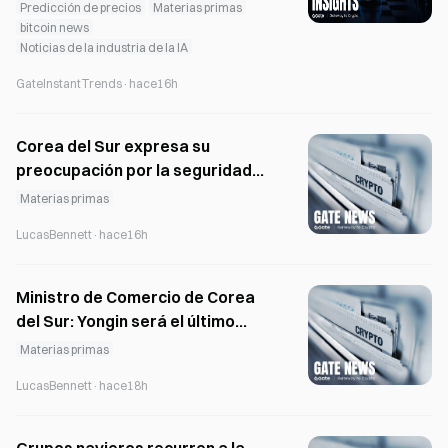
empleo registrado por ADP al
Predicción de precios
Materias primas
bitcoin news
dólar, los bonos del Tesoro de EE.
Noticias de la industria de la IA
UU., el oro y Bitcoin?
GateInstantTrends
·
hace16h
Corea del Sur expresa su
preocupación por la seguridad
del GNL en una reunión comercial
Materias primas
con el Reino Unido celebrada el 6
LucasBennett
·
hace16h
de agosto.
Ministro de Comercio de Corea
del Sur: Yongin será el último
emplazamiento de chips en la
Materias primas
región capitalina; Honam,
LucasBennett
·
hace18h
seleccionado