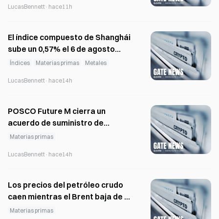
LucasBennett
·
hace11h
El índice compuesto de Shanghái
sube un 0,57% el 6 de agosto
mientras repuntan el carbón y
Índices
Materias primas
Metales
los metales
LucasBennett
·
hace14h
POSCO Future M cierra un
acuerdo de suministro de
190.000 toneladas de cátodos
Materias primas
LFP hasta 2032
LucasBennett
·
hace14h
Los precios del petróleo crudo
caen mientras el Brent baja de 80
USD y el WTI se acerca a 74 USD
Materias primas