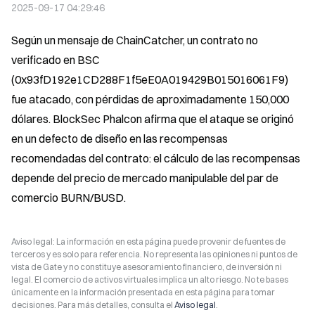
2025-09-17 04:29:46
Según un mensaje de ChainCatcher, un contrato no 
verificado en BSC 
(0x93fD192e1CD288F1f5eE0A019429B015016061F9) 
fue atacado, con pérdidas de aproximadamente 150,000 
dólares. BlockSec Phalcon afirma que el ataque se originó 
en un defecto de diseño en las recompensas 
recomendadas del contrato: el cálculo de las recompensas 
depende del precio de mercado manipulable del par de 
comercio BURN/BUSD.
Aviso legal: La información en esta página puede provenir de fuentes de
terceros y es solo para referencia. No representa las opiniones ni puntos de
vista de Gate y no constituye asesoramiento financiero, de inversión ni
legal. El comercio de activos virtuales implica un alto riesgo. No te bases
únicamente en la información presentada en esta página para tomar
decisiones. Para más detalles, consulta el
Aviso legal
.