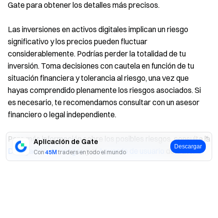
Gate para obtener los detalles más precisos.
Las inversiones en activos digitales implican un riesgo
significativo y los precios pueden fluctuar
considerablemente. Podrías perder la totalidad de tu
inversión. Toma decisiones con cautela en función de tu
situación financiera y tolerancia al riesgo, una vez que
hayas comprendido plenamente los riesgos asociados. Si
es necesario, te recomendamos consultar con un asesor
financiero o legal independiente.
Para más información sobre los posibles riesgos, consulta la
Aplicación de Gate
Descargar
Divulgación de riesgos
y el
Acuerdo de usuario
de Gate.
Con
45M
traders en todo el mundo
Sí
No
Artículos relacionados
Cómo vincular o cambiar tu dirección de correo electrónico