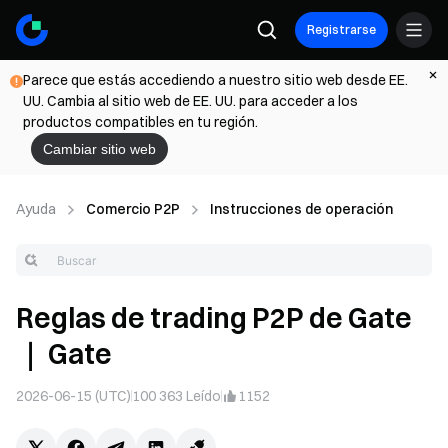
Registrarse
Parece que estás accediendo a nuestro sitio web desde EE.
UU. Cambia al sitio web de EE. UU. para acceder a los
productos compatibles en tu región.
Cambiar sitio web
Ayuda
Comercio P2P
Instrucciones de operación
Reglas de trading P2P de Gate
｜ Gate
2026-06-15 (UTC)
100 363
Leído
1152