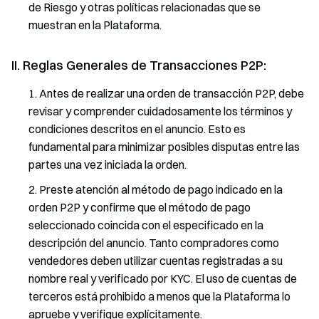
de Riesgo y otras políticas relacionadas que se
muestran en la Plataforma.
II. Reglas Generales de Transacciones P2P:
Antes de realizar una orden de transacción P2P, debe
revisar y comprender cuidadosamente los términos y
condiciones descritos en el anuncio. Esto es
fundamental para minimizar posibles disputas entre las
partes una vez iniciada la orden.
Preste atención al método de pago indicado en la
orden P2P y confirme que el método de pago
seleccionado coincida con el especificado en la
descripción del anuncio. Tanto compradores como
vendedores deben utilizar cuentas registradas a su
nombre real y verificado por KYC. El uso de cuentas de
terceros está prohibido a menos que la Plataforma lo
apruebe y verifique explícitamente.