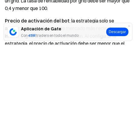
un grid. La tasa de rentabilidad por grid debe ser mayor que
0,4 y menor que 100.
Precio de activación del bot
: la estrategia solo se
activará cuando el precio de mercado más reciente sea
Aplicación de Gate
Descargar
inferior o igual al precio de activación. Al configurar la
Con
45M
traders en todo el mundo
estrategia, el precio de activación debe ser menor que el
precio más reciente.
Sí
No
Ruptura por debajo del límite inferior
: el bot se terminará
automáticamente cuando el último precio caiga por debajo
del límite inferior.
Stop-loss
: el bot se detendrá automáticamente cuando el
precio más reciente caiga por debajo del precio de stop-
loss.