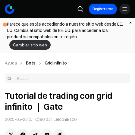
Registrarse
Parece que estás accediendo a nuestro sitio web desde EE.
UU. Cambia al sitio web de EE. UU. para acceder a los
productos compatibles en tu región.
Cambiar sitio web
Ayuda
Bots
Grid infinito
Tutorial de trading con grid
infinito ｜ Gate
2025-05-23 (UTC)
90 014
Leído
100