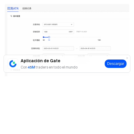
Aplicación de Gate
Descargar
Con
45M
traders en todo el mundo
Sí
No
Apalancamiento
el múltiplo de apalancamiento que usan
los usuarios para la inversión, principalmente usado para
calcular la cantidad de la orden.