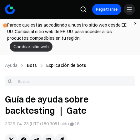
Registrarse
Parece que estás accediendo a nuestro sitio web desde EE.
UU. Cambia al sitio web de EE. UU. para acceder a los
productos compatibles en tu región.
Cambiar sitio web
Ayuda
Bots
Explicación de bots
Guía de ayuda sobre
backtesting ｜ Gate
2026-04-23 (UTC)
180 308
Leído
16