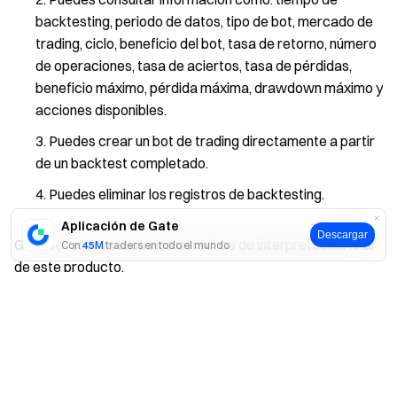
backtesting, periodo de datos, tipo de bot, mercado de
trading, ciclo, beneficio del bot, tasa de retorno, número
de operaciones, tasa de aciertos, tasa de pérdidas,
beneficio máximo, pérdida máxima, drawdown máximo y
acciones disponibles.
Puedes crear un bot de trading directamente a partir
de un backtest completado.
Puedes eliminar los registros de backtesting.
Aplicación de Gate
Descargar
Gate se reserva todos los derechos de interpretación final
Con
45M
traders en todo el mundo
de este producto.
Sí
No
Descargo de responsabilidad
El contenido aquí proporcionado es solo para fines de
referencia y educativos, y no constituye asesoramiento
financiero, de inversión, comercial ni legal, ni constituye una