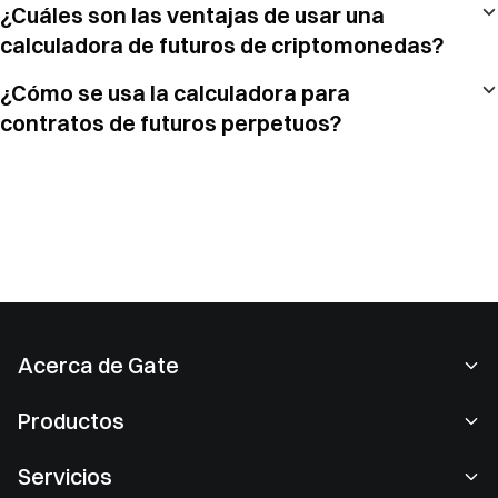
¿Cuáles son las ventajas de usar una
calculadora de futuros de criptomonedas?
¿Cómo se usa la calculadora para
contratos de futuros perpetuos?
Acerca de Gate
Acerca de nosotros
Productos
Empleo
P2P
Servicios
Sala de prensa
Conversión y trading en bloques