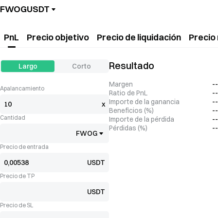
FWOGUSDT
PnL
Precio objetivo
Precio de liquidación
Precio
Resultado
Largo
Corto
Margen
--
Apalancamiento
Ratio de PnL
--
Importe de la ganancia
--
x
Beneficios (%)
--
Cantidad
Importe de la pérdida
--
Pérdidas (%)
--
FWOG
Precio de entrada
USDT
Precio de TP
USDT
Precio de SL