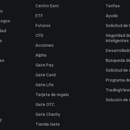
Centro Earn
Tarifas
io
ETF
Ayuda
esgos
Futuros
Solicitud de 
idad
CFD
Seguridad de
es
inteligentes
Acciones
Desarrollado
Alpha
as
Búsqueda de 
Gate Pay
Solicitud de
Gate Card
Programa de 
Gate Life
TradingView
Tarjeta de regalo
Solución de
Gate OTC
Gate Charity
ey
Tienda Gate