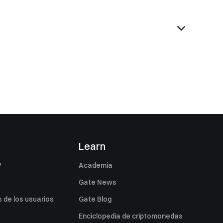
s
Learn
P
Academia
Gate News
 de los usuarios
Gate Blog
Enciclopedia de criptomonedas