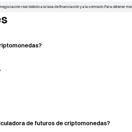
 negociación real debido a la tasa de financiación y a la comisión.
Para obtener más
es
 criptomonedas?
?
alculadora de futuros de criptomonedas?