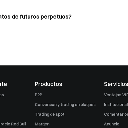
atos de futuros perpetuos?
ate
Productos
Servicio
os
P2P
Ventajas VI
Conversión y trading en bloques
Institucional
Trading de spot
Comentarios
racle Red Bull
Margen
Anuncio