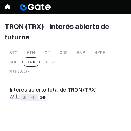
TRON (TRX) - Interés abierto de
futuros
BTC
ETH
GT
XRP
BNB
HYPE
SOL
TRX
DOGE
Más
(
1035
)
Interés abierto total de TRON (TRX)
1H
4H
24H