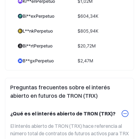
Kr**enPerpetuo
$1,02M
Bi**exPerpetuo
$604,34K
L**nkPerpetuo
$805,94K
Bi**rtPerpetuo
$20,72M
B**gxPerpetuo
$2,47M
B**tPerpetuo
$8,91M
Preguntas frecuentes sobre el interés
X**OMPerpetuo
$4,81M
abierto en futuros de TRON (TRX)
Toda la red
$175,22M
¿Qué es el interés abierto de TRON (TRX)?
El interés abierto de TRON (TRX) hace referencia al 
número total de contratos de futuros activos para TRX 