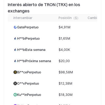
Interés abierto de TRON (TRX) en los
exchanges
intercambiar
Posición（$）
Cambio de 
GatePerpetuo
$4,91M
H**biPerpetuo
$1,65M
H**biEsta semana
$4,00K
+
H**biPróxima semana
$20,00
Bi**cePerpetuo
$98,58M
O**xPerpetuo
$12,38M
Ku**inPerpetuo
$18,30M