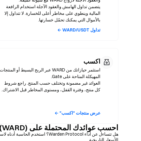
يتضمن تداول الهامش والعقود الآجلة استخدام الرافعة
المالية وينطوي على مخاطر أعلى للخسارة. لا تتداول إلا
بالأموال التي يمكنك تحمّل خسارتها.
تداول WARD/USDT ←
اكسب
استثمر حيازاتك من WARD عبر الربح البسيط أو المنتجات
العوائد غير مضمونة وتختلف حسب المنتج. راجع شروط
كل منتج، وفترة القفل، ومستوى المخاطر قبل الاشتراك.
عرض منتجات "اكسب" ←
احسب عوائدك المحتملة على Warden Protocol (WARD)
هل تتساءل عن أداء Warden Protocol؟ 
الأسعار التاريخية.