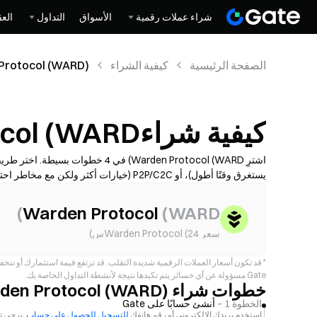
شراء عملات رقمية
الأسواق
التداول
العق
الصفحة الرئيسية
كيفية الشراء
Protocol (WARD)
كيفية شراءWarden Protocol (WARD)
اشترِ Warden Protocol (WARD) في 4 
يستغرق وقتًا أطول)، أو P2P/C2C (خيارات أك
حسب المنطقة والمزوّد.
)
Warden Protocol
(
WARD
سعر Warden Protocol (24س)
*
قد تكون أسعار العملات الرقمية شديدة التقلب. قد ترتفع قيمة استثمارك أو تنخ
Gate مسؤولة عن أي خسائر يتم تكبدها نتيجة لأنشطة التداول الخاصة بك.
خطوات شراء Warden Protocol (WARD)
الخطوة 1 –
أنشئ حسابًا على Gate
استخدم بريدك الإلكتروني أو رقم هاتفك
للتسجيل للحصول على حساب
. يرجى ت