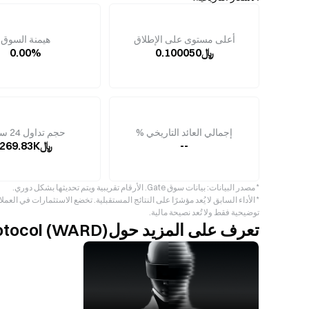
أعلى مستوى على الإطلاق
هيمنة السوق
﷼0.100050
0.00%
إجمالي العائد التاريخي %
حجم تداول 24 ساعة
--
﷼269.83K
* مصدر البيانات: بيانات سوق Gate. الأرقام تقريبية ويتم تحديثها بشكل دوري.
* الأداء السابق لا يُعد مؤشرًا على النتائج المستقبلية. تخضع الاستثمارات في ال
توضيحية فقط ولا تُعد نصيحة مالية.
تعرف على المزيد حولWarden Protocol (WARD)