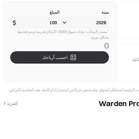
سنة
المبلغ
$
* مصدر البيانات: بيانات سوق Gate. الأرقام تقريبية ويتم تحديثها
بشكل دوري.
0
احسب أرباحك
عملات الرقمية لمخاطر السوق، وقد تخسر جزءًا من استثمارك أو كاملَه. هذه الحاسبة لأغراض
المزيد