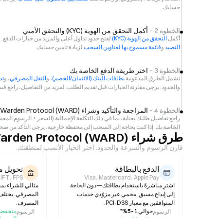
حسابك.
الخطوة 2 –
أكمل التحقق من الهوية (KYC) والتحقق الأمني
أكمل
التحقق من الهوية (KYC)
لفتح حدود تداول أعلى والمزيد من خيارات الدفع
التصيد
و
قائمة مسموح بها لعناوين السحب
لزيادة تأمين حسابك.
الخطوة 3 –
اختر طريقة الدفع الخاصة بك
تشمل الطرق المدعومة
بطاقات البنك (الائتمان/الخصم)
، و
النقل المصرفي
، و
تداو
والحدود. يرجى مقارنة الخيارات قبل تقديم الطلب. لمزيد من التفاصيل، راجع قسم
الخطوة 4 –
المراجعة والتأكيد وشراء Warden Protocol (WARD)
الخاصة بك. إذا كنت بحاجة إلى السحب إلى محفظة خارجية، يرجى التأكد من صحة ا
طرق شراء Warden Protocol (WARD) على Gate
قارن الرسوم والسرعة والحدود. اختر الخيار الأنسب لمنطقتك.
الدفع بالبطاقة
تحويل 
Visa، Mastercard، Apple Pay
 SWIFT، FPS
اشترِ مباشرةً باستخدام بطاقتك—دون الحاجة
مثالي للشراء بمبا
إلى إيداع مسبق. محمي عبر مزوّدي خدمات
المصرفي. يختلف
المتوافقين مع معيار PCI-DSS.
المصرف.
حوالي 1–5%*
منخفضة
الرسوم
الرسوم