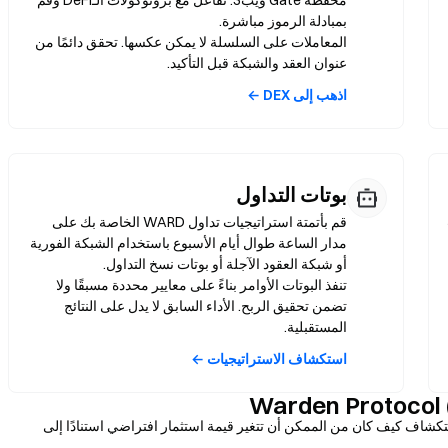
محفظة Gate ويب3. تفاعل مع بروتوكولات الـDeFi وقم
المعاملات على السلسلة لا يمكن عكسها. تحقق دائمًا من
عنوان العقد والشبكة قبل التأكيد.
اذهب إلى DEX ←
بوتات التداول
قم بأتمتة استراتيجيات تداول WARD الخاصة بك على
مدار الساعة طوال أيام الأسبوع باستخدام الشبكة الفورية
تنفذ البوتات الأوامر بناءً على معايير محددة مسبقًا ولا
تضمن تحقيق الربح. الأداء السابق لا يدل على النتائج
المستقبلية.
استكشاف الاستراتيجيات ←
استخدم الحاسبة أدناه لاستكشاف كيف كان من الممكن أن تتغير قيمة استثمار افتراضي استنادًا إلى