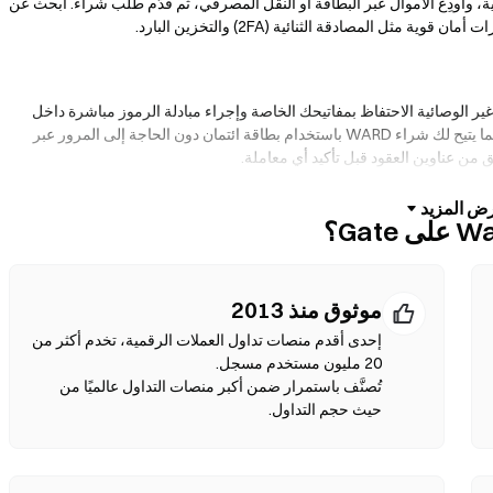
ية، وأودِع الأموال عبر البطاقة أو النقل المصرفي، ثم قدّم طلب شراء. ابحث عن
ير الوصائية الاحتفاظ بمفاتيحك الخاصة وإجراء مبادلة الرموز مباشرة داخل
واجهة المحفظة. كما تدعم بعض المحافظ الإيداع بالعملات الورقية، مما يتيح لك شراء WARD باستخدام بطاقة ائتمان دون الحاجة إلى المرور عبر
قق من عناوين العقود قبل تأكيد أي معاملة.
باشرة بين الأفراد دون وسطاء. تستخدم منصات الـDEXs العقود الذكية لتنفيذ عمليات المبادلة على السلسلة—دون الحاجة للتسجيل أو
ص بك، واختر نسبة الانزلاق السعري، ثم أكد عملية المبادلة. يرجى ملاحظة أن
هناك رسوم غاز مطبقة، وقد تختلف الأسعار عن الأسواق المركزية بسبب عمق السيولة. تحدث أغلب أنشطة DEX على سلاسل متوافقة مع EVM
موثوق منذ 2013
إحدى أقدم منصات تداول العملات الرقمية، تخدم أكثر من
تُصنَّف باستمرار ضمن أكبر منصات التداول عالميًا من
حيث حجم التداول.