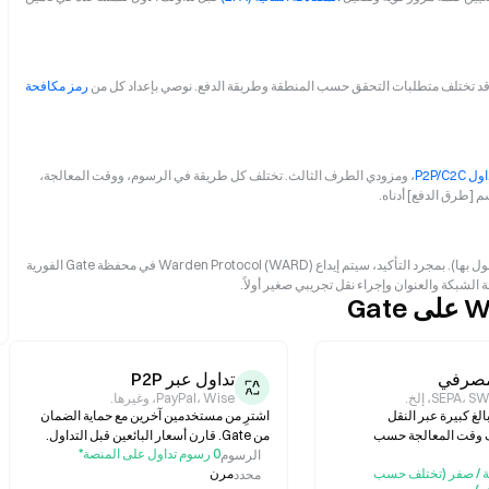
. قد تختلف متطلبات التحقق حسب المنطقة وطريقة الدفع. نوصي بإعداد كل من
رمز مكافحة
ل P2P/C2C
، ومزودي الطرف الثالث. تختلف كل طريقة في الرسوم، ووقت المعالجة،
 [طرق الدفع] أدناه.
راجع تفاصيل طلبك بعناية، بما في ذلك التكلفة الإجمالية (السعر + الرسوم المعمول بها). بمجرد التأكيد، سيتم إيداع Warden Protocol (WARD) في محفظة Gate الفورية
لشبكة والعنوان وإجراء نقل تجريبي صغير أولاً.
مصرفي
تداول عبر P2P
SEPA،، إلخ.
PayPal، Wise، وغيرها.
لغ كبيرة عبر النقل
اشترِ من مستخدمين آخرين مع حماية الضمان
 وقت المعالجة حسب
من Gate. قارن أسعار البائعين قبل التداول.
0 رسوم تداول على المنصة*
الرسوم
 / صفر (تختلف حسب
مرن
محدد