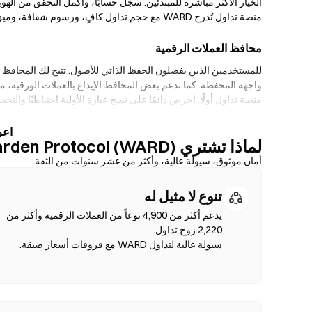
الخيار الأكثر مباشرة للمبتدئين. سجّل حسابًا، وأكمل التحقق من الهو
منصة تداول تُدرج WARD مع حجم تداول كافٍ، ورسوم شفافة، وميزات أمان قوية مثل المصادقة الثنائية (2FA) والتخزين البارد.
محافظ العملات الرقمية
للمستخدمين الذين يفضلون الحفظ الذاتي للأصول. تتيح لك المحافظ غ
منصة تداول أولًا. احرص دائمًا على نسخ عبارة الأولية احتياطيًا والتح
منصات التداول اللامركزية (DEXs)
لماذا تشتري Warden Protocol (WARD) على Gate؟
تداول م
أمان موثوق، سيولة عالية، وأكثر من عشر سنوات من الثقة.
التحقق من الهوية. قم بتوصيل محفظة متوافقة، اختر زوج الرموز الخا
تنوع لا مثيل له
مثل Ethereum ،BNB Chain وPolygon.
يدعم أكثر من 4,900 نوعاً من العملات الرقمية وأكثر من
سيولة عالية لتداول WARD مع فروقات أسعار ضيقة.