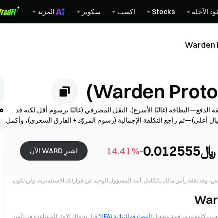
ود الآجلة
Stocks
اكسب
سكوير
المزيد
Warden 
م
خطوات بسيطة. اختر طريقة الدفع—البطاقة (غالبًا الأسرع)، النقل المصرفي (غالبًا برسوم أقل لكنه قد
ثر ولكن مع مخاطر احتيال أعلى)—ثم راجع التكلفة الإجمالية (رسوم المزوّد + الفارق السعري)، وأكمل
التحقق من الهوية (KYC) إذا لزم الأمر، وقم بتأمين حسابك باستخدام المصادقة الثنائية (2FA). قد تختلف الإتاحة والحدود والرسوم ووقت المعالجة
﷼0.012555
-14.41%
اشترِ WARD الآن
فض، وقد تفقد رأس مالك بالكامل. أنت المسؤول الوحيد عن قراراتك الاستثمارية، ولن تكون
عيين كلمة مرور قوية وتفعيل
المصادقة الثنائية (2FA)
قبل تداولك الأول للمساعدة في تأمين