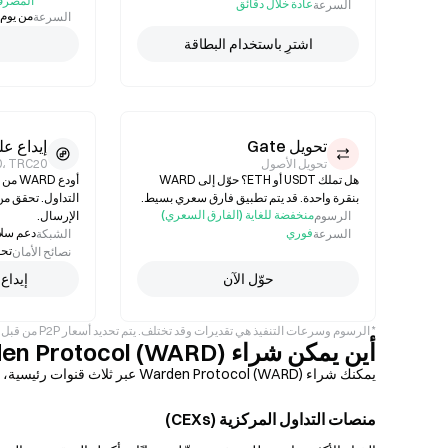
المصرف
عادة خلال دقائق
السرعة
من يوم إلى 3 أيام 
السرعة
اشترِ باستخدام البطاقة
تحويل Gate
إيداع ع
تحويل الأصول
0، TRC20
هل تملك USDT أو ETH؟ حوّل إلى WARD
أودع 
بنقرة واحدة. قد يتم تطبيق فارق سعري بسيط.
التداول. تحقق من
منخفضة للغاية (الفارق السعري)
الرسوم
الإرسال.
فوري
دعم سلا
السرعة
الشبكة
تحق
نصائح الأمان
حوّل الآن
إيداع
* الرسوم وسرعات التنفيذ هي تقديرات وقد تختلف. يتم تحديد أسعار P2P من قبل البائعين الأفراد. توفر طرق الدفع يعتمد على منطقتك.
أين يمكن شراء Warden Protocol (WARD)؟
يمكنك شراء Warden Protocol (WARD) عبر ثلاث قنوات رئيسية، ولكل منها مزايا وعيوب مختلفة من حيث السرعة، والتحكم، وسهولة الاستخدام.
منصات التداول المركزية (CEXs)