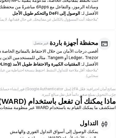
ومبادلة الرموز، والتفاعل مع dApps مباشرةً من محفظتك.
الأفضل لـ:
الوصول إلى DeFi والتحكم طويل الأجل
*
ملاحظة: أنت المسؤول بالكامل عن مفاتيحك. في حال فقدانها، لا يمكن لـGate أو لأي جهة أخرى استرجاع ا
محفظة أجهزة باردة
غير متصل
أقصى درجات الأمان من خلال الاحتفاظ بالمفاتيح الخاصة د
Ledger، Trezor أو Tangem. مثالي للمستخدمين الذين يفضّلون الأمان طويل الأجل على الوصول المتكرر.
الأفضل لـ:
المقتنيات الكبيرة والاحتفاظ طويل الأمد (HODLing)
*
ملاحظة: أقل ملاءمة للتداول النشط. احتفِظ بنسخة احتياطية من عبارة 
سحابي).
جرّب التحويل بمبلغ صغير دائماً قبل نقل مبالغ كبيرة.
ماذا يمكنك أن تفعل باستخدام Warden Protocol (WARD)؟
استكشف ما يمكنك القيام به باستخدام WARD عبر منظومة منتجات Gate.
التداول
يمكنك الوصول إلى أسواق التداول الفوري والهامش