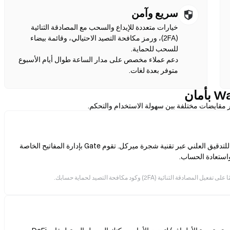
سريع وآمن
خيارات متعددة للإيداع والسحب مع المصادقة الثنائية
(2FA)، ورمز مكافحة التصيد الاحتيالي، وقائمة بيضاء
دعم عملاء مخصص على مدار الساعة طوال أيام الأسبوع
متوفر بعدة لغات.
ر مقايضات مختلفة بين سهولة الاستخدام والتحكم.
أصولك مدعومة بنسبة 100% من الاحتياطيات، وهي قابلة للتدقيق العلني عبر تقنية شجرة ميركل. تقوم Gate بإدارة المفاتيح الخاصة
 واستعادة الحساب.
ية (2FA) وكود مكافحة التصيد لحماية حسابك.