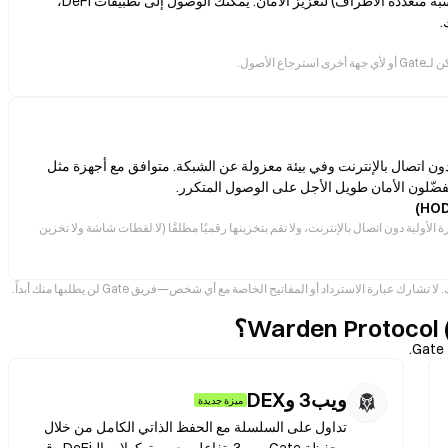
أنت تحتفظ بمفاتيحك الخاصة، مدعومة بتقنية MPC (الحوسبة متعددة الأطراف) لتعزيز الأمان. يمكنك الوصول إلى تطبيقات DeFi،
لأصول.
ون اتصال بالإنترنت وفي بيئة معزولة عن الشبكة. متوافق مع أجهزة مثل
الأولية دون اتصال بالإنترنت، ولا تقم بتخزينها رقميًا مطلقًا (لا لقطات شاشة ولا تخزين
نصائح أمان احترافية: فعّل 2FA (مثل Google Authenticator) فور إنشاء حسابك. لا تشارك عبارة الاسترداد أو المفاتيح الخاصة مع أي شخص—فريق Gate لن يطلبها منك أبداً.
ويب3 وDEX
ميزة جديدة
تداول على السلسلة مع الحفظ الذاتي الكامل من خلال