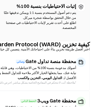
إثبات الاحتياطيات بنسبة 100%
يتم دعم أصول المستخدم بنسبة 1:1 ويمكن تدقيقها علنًا
اطلع على أحدث تقرير لإثبات الاحتياطيات في صفحتنا
المخصصة.
كيفية تخزين Warden Protocol (WARD) بأمان
اختر أفضل طريقة تخزين بناءً على احتياجاتك الأمنية. يتضمن كل خيا
محفظة منصة تداول Gate
وصائي
نيابة عنك، مما يجعلها الخيار الأكثر ملاءمة للتداول النشط
الأفضل لـ:
التداول اليومي، التخزين والكسب
*
ملاحظة: أنت لا تتحكم في المفاتيح الخاصة بشكل مباشر. احرص دائمًا على تفعيل المصادقة الثنائ
محفظة Gate ويب3
الحفظ الذاتي