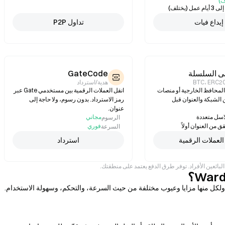
)
عمل (يختلف)
إيداع فيات
تداول P2P
لى السلسلة
GateCode
BTC، ERC2
هدية/استرداد
WARD من المحافظ الخارجية أو منصات
انقل العملات الرقمية بين مستخدمي Gate عبر
 الشبكة والعنوان قبل
رمز الاسترداد. بدون رسوم، ولا حاجة إلى
عنوان.
سل متعددة
مجاني
الرسوم
ق من العنوان أولاً
فوري
السرعة
 العملات الرقمية
استرداد