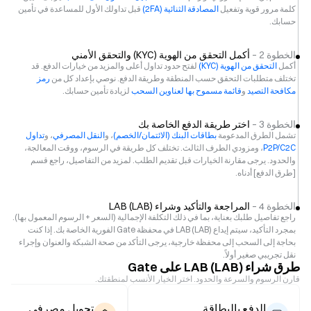
كلمة مرور قوية وتفعيل
المصادقة الثنائية (2FA)
قبل تداولك الأول للمساعدة في تأمين
حسابك.
الخطوة 2 –
أكمل التحقق من الهوية (KYC) والتحقق الأمني
أكمل
التحقق من الهوية (KYC)
لفتح حدود تداول أعلى والمزيد من خيارات الدفع. قد
تختلف متطلبات التحقق حسب المنطقة وطريقة الدفع. نوصي بإعداد كل من
رمز
مكافحة التصيد
و
قائمة مسموح بها لعناوين السحب
لزيادة تأمين حسابك.
الخطوة 3 –
اختر طريقة الدفع الخاصة بك
تشمل الطرق المدعومة
بطاقات البنك (الائتمان/الخصم)
، و
النقل المصرفي
، و
تداول
P2P/C2C
، ومزودي الطرف الثالث. تختلف كل طريقة في الرسوم، ووقت المعالجة،
والحدود. يرجى مقارنة الخيارات قبل تقديم الطلب. لمزيد من التفاصيل، راجع قسم
[طرق الدفع] أدناه.
الخطوة 4 –
المراجعة والتأكيد وشراء LAB (LAB)
راجع تفاصيل طلبك بعناية، بما في ذلك التكلفة الإجمالية (السعر + الرسوم المعمول بها).
بمجرد التأكيد، سيتم إيداع LAB (LAB) في محفظة Gate الفورية الخاصة بك. إذا كنت
بحاجة إلى السحب إلى محفظة خارجية، يرجى التأكد من صحة الشبكة والعنوان وإجراء
نقل تجريبي صغير أولاً.
طرق شراء LAB (LAB) على Gate
قارن الرسوم والسرعة والحدود. اختر الخيار الأنسب لمنطقتك.
الدفع بالبطاقة
تحويل مصرفي