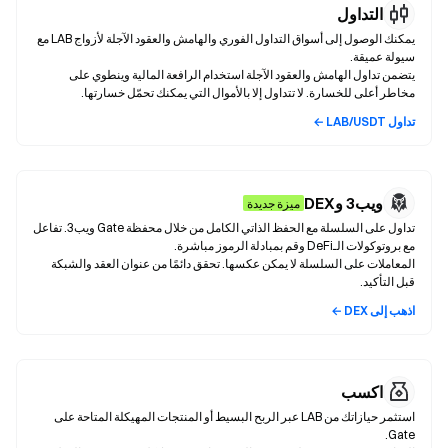
التداول
يمكنك الوصول إلى أسواق التداول الفوري والهامش والعقود الآجلة لأزواج LAB مع
يتضمن تداول الهامش والعقود الآجلة استخدام الرافعة المالية وينطوي على
مخاطر أعلى للخسارة. لا تتداول إلا بالأموال التي يمكنك تحمّل خسارتها.
تداول LAB/USDT ←
ويب3 وDEX
ميزة جديدة
تداول على السلسلة مع الحفظ الذاتي الكامل من خلال محفظة Gate ويب3. تفاعل
المعاملات على السلسلة لا يمكن عكسها. تحقق دائمًا من عنوان العقد والشبكة
قبل التأكيد.
اذهب إلى DEX ←
اكسب
استثمر حيازاتك من LAB عبر الربح البسيط أو المنتجات المهيكلة المتاحة على