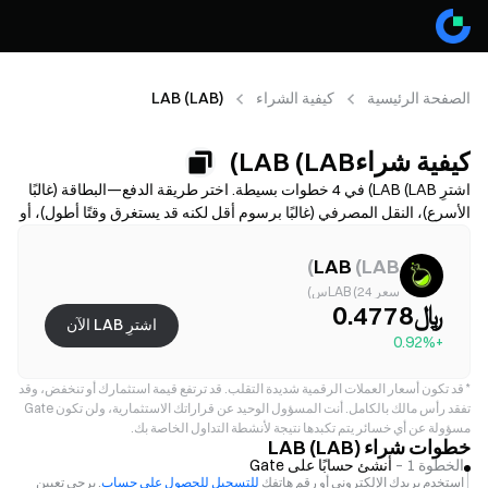
الصفحة الرئيسية
كيفية الشراء
LAB (LAB)
كيفية شراءLAB (LAB)
اشترِ LAB (LAB) في 4 خطوات بسيطة. اختر طريقة الدفع—البطاقة (غالبًا
الأسرع)، النقل المصرفي (غالبًا برسوم أقل لكنه قد يستغرق وقتًا أطول)، أو
P2P/C2C (خيارات أكثر ولكن مع مخاطر احتيال أعلى)—ثم راجع التكلفة
الإجمالية (رسوم المزوّد + الفارق السعري)، وأكمل التحقق من الهوية
)
LAB
(
LAB
(KYC) إذا لزم الأمر، وقم بتأمين حسابك باستخدام المصادقة الثنائية (2FA).
سعر LAB (24س)
قد تختلف الإتاحة والحدود والرسوم ووقت المعالجة حسب المنطقة
﷼0.4778
اشترِ LAB الآن
والمزوّد.
+0.92%
*
قد تكون أسعار العملات الرقمية شديدة التقلب. قد ترتفع قيمة استثمارك أو تنخفض، وقد
تفقد رأس مالك بالكامل. أنت المسؤول الوحيد عن قراراتك الاستثمارية، ولن تكون Gate
مسؤولة عن أي خسائر يتم تكبدها نتيجة لأنشطة التداول الخاصة بك.
خطوات شراء LAB (LAB)
الخطوة 1 –
أنشئ حسابًا على Gate
استخدم بريدك الإلكتروني أو رقم هاتفك
للتسجيل للحصول على حساب
. يرجى تعيين