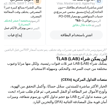
Visa، Mastercard، Apple Pay
SEPA، SWIFT، FPS، إلخ.
اشترِ مباشرةً باستخدام بطاقتك—دون
مثالي للشراء بمبالغ كبيرة عبر النق
الحاجة إلى إيداع مسبق. محمي عبر مزوّدي
المصرفي. يختلف وقت المعالجة 
خدمات المتوافقين مع معيار PCI-DSS.
المصرف.
حوالي 1–5%*
منخفضة / صفر (تختلف ح
الرسوم
الرسوم
المصرف)
عادة خلال دقائق
السرعة
من يوم إلى 3 أيام عمل (يختلف)
السرعة
اشترِ باستخدام البطاقة
إيداع فيات
* الرسوم وسرعات التنفيذ هي تقديرات وقد تختلف. يتم تحديد أسعار P2P من قبل البائعين
الأفراد. توفر طرق الدفع يعتمد على منطقتك.
أين يمكن شراء LAB (LAB)؟
يمكنك شراء LAB (LAB) عبر ثلاث قنوات رئيسية، ولكل منها مزايا وعيوب
مختلفة من حيث السرعة، والتحكم، وسهولة الاستخدام.
منصات التداول المركزية (CEXs)
الخيار الأكثر مباشرة للمبتدئين. سجّل حسابًا، وأكمل التحقق من الهوية،
وأودِع الأموال عبر البطاقة أو النقل المصرفي، ثم قدّم طلب شراء. ابحث
عن منصة تداول تُدرج LAB مع حجم تداول كافٍ، ورسوم شفافة، وميزات
أمان قوية مثل المصادقة الثنائية (2FA) والتخزين البارد.