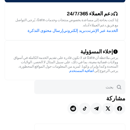
دعم العملاء 24/7/365
إذا كنت بحاجة إلى مساعدة بخصوص منتجات وخدمات Gate، يُرجى التواصل
مع فريق دعم العملاء أدناه.
الخدمة عبر الإنترنت
بريد إلكتروني
إرسال محتوى التذكرة
إخلاء المسؤولية
يرجى ملاحظة أن Gate قد لا تكون قادرة على تقديم الخدمة الكاملة في أسواق
وولايات قضائية معينة، بما في ذلك، على سبيل المثال لا الحصر، الولايات
المتحدة وكندا وإيران وكوبا. لمزيد من المعلومات حول المواقع المحظورة،
يرجى الرجوع إلى
اتفاقية المستخدم
.
مشاركة