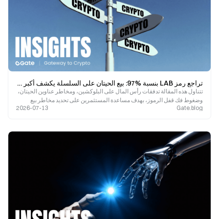
تراجع رمز LAB بنسبة %97: بيع الحيتان على السلسلة يكشف أكبر مخاطر العملات البديلة
تتناول هذه المقالة تدفقات رأس المال على البلوكشين، ومخاطر عناوين الحيتان،
وضغوط فك قفل الرموز، بهدف مساعدة المستثمرين على تحديد مخاطر بيع
2026-07-13
Gate.blog
العملات البديلة من خلال بيانات البلوكشين.