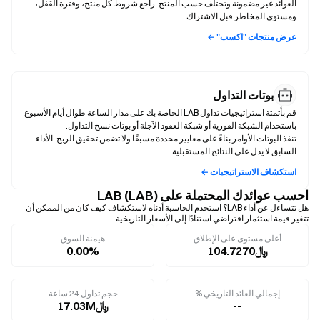
العوائد غير مضمونة وتختلف حسب المنتج. راجع شروط كل منتج، وفترة القفل،
ومستوى المخاطر قبل الاشتراك.
عرض منتجات "اكسب" ←
بوتات التداول
قم بأتمتة استراتيجيات تداول LAB الخاصة بك على مدار الساعة طوال أيام الأسبوع
تنفذ البوتات الأوامر بناءً على معايير محددة مسبقًا ولا تضمن تحقيق الربح. الأداء
السابق لا يدل على النتائج المستقبلية.
استكشاف الاستراتيجيات ←
احسب عوائدك المحتملة على LAB (LAB)
هل تتساءل عن أداء LAB؟ استخدم الحاسبة أدناه لاستكشاف كيف كان من الممكن أن
تتغير قيمة استثمار افتراضي استنادًا إلى الأسعار التاريخية.
أعلى مستوى على الإطلاق
هيمنة السوق
﷼104.7270
0.00%
إجمالي العائد التاريخي %
حجم تداول 24 ساعة
--
﷼17.03M