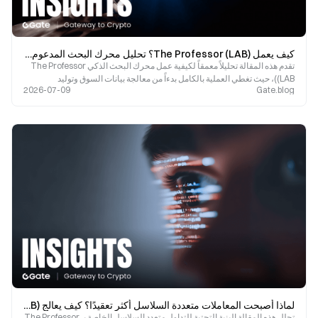
كيف يعمل The Professor (LAB)؟ تحليل محرك البحث المدعوم بالذكاء الاصطناعي وبنية التداول متعددة الشبكات
تقدم هذه المقالة تحليلاً معمقاً لكيفية عمل محرك البحث الذكي The Professor
(LAB)، حيث تغطي العملية بالكامل بدءاً من معالجة بيانات السوق وتوليد
2026-07-09
Gate.blog
الاستراتيجيات وصولاً إلى تنفيذ الصفقات.
لماذا أصبحت المعاملات متعددة السلاسل أكثر تعقيدًا؟ كيف يعالج The Professor (LAB) مشكلة تجزئة السيولة
تحلل هذه المقالة البنية التحتية للتداول متعدد السلاسل الخاصة بـ The Professor