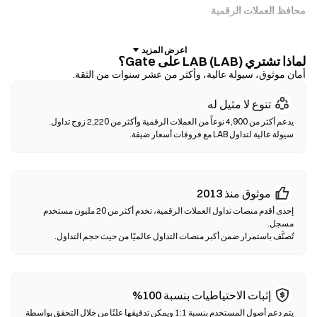
محافظ العملات الرقمية
للمستخدمين الذين يفضلون الحفظ الذاتي للأصول. تتيح لك المحافظ غير
الوصائية الاحتفاظ بمفاتيحك الخاصة وإجراء مبادلة الرموز مباشرة داخل
لماذا تشتري LAB (LAB) على Gate؟
واجهة المحفظة. كما تدعم بعض المحافظ الإيداع بالعملات الورقية، مما يتيح
أمان موثوق، سيولة عالية، وأكثر من عشر سنوات من الثقة.
لك شراء LAB باستخدام بطاقة ائتمان دون الحاجة إلى المرور عبر منصة
تداول أولًا. احرص دائمًا على نسخ عبارة الأولية احتياطيًا والتحقق من عناوين
تنوع لا مثيل له
العقود قبل تأكيد أي معاملة.
سيولة عالية لتداول LAB مع فروقات أسعار ضيقة.
منصات التداول اللامركزية (DEXs)
تداول مباشرة بين الأفراد دون وسطاء. تستخدم منصات الـDEXs العقود
الذكية لتنفيذ عمليات المبادلة على السلسلة—دون الحاجة للتسجيل أو
التحقق من الهوية. قم بتوصيل محفظة متوافقة، اختر زوج الرموز الخاص
موثوق منذ 2013
بك، واختر نسبة الانزلاق السعري، ثم أكد عملية المبادلة. يرجى ملاحظة أن
إحدى أقدم منصات تداول العملات الرقمية، تخدم أكثر من 20 مليون مستخدم
هناك رسوم غاز مطبقة، وقد تختلف الأسعار عن الأسواق المركزية بسبب
عمق السيولة. تحدث أغلب أنشطة DEX على سلاسل متوافقة مع EVM
تُصنَّف باستمرار ضمن أكبر منصات التداول عالميًا من حيث حجم التداول.
مثل Ethereum ،BNB Chain وPolygon.
إثبات الاحتياطيات بنسبة 100%
يتم دعم أصول المستخدم بنسبة 1:1 ويمكن تدقيقها علنًا من خلال التحقق بواسطة