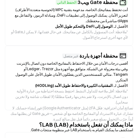
محفظة Gate ويب3
الحفظ الذاتي
أنت تحتفظ بمفاتيحك الخاصة، مدعومة بتقنية MPC (الحوسبة متعددة الأطراف)
لتعزيز الأمان. يمكنك الوصول إلى تطبيقات DeFi، ومبادلة الرموز، والتفاعل مع
dApps مباشرةً من محفظتك.
الأفضل لـ:
الوصول إلى DeFi والتحكم طويل الأجل
*
ملاحظة: أنت المسؤول بالكامل عن مفاتيحك. في حال فقدانها، لا يمكن لـGate أو
لأي جهة أخرى استرجاع الأصول.
محفظة أجهزة باردة
غير متصل
أقصى درجات الأمان من خلال الاحتفاظ بالمفاتيح الخاصة دون اتصال بالإنترنت
وفي بيئة معزولة عن الشبكة. متوافق مع أجهزة مثل Ledger، Trezor أو
Tangem. مثالي للمستخدمين الذين يفضّلون الأمان طويل الأجل على الوصول
المتكرر.
الأفضل لـ:
المقتنيات الكبيرة والاحتفاظ طويل الأمد (HODLing)
*
ملاحظة: أقل ملاءمة للتداول النشط. احتفِظ بنسخة احتياطية من عبارة الأولية
دون اتصال بالإنترنت، ولا تقم بتخزينها رقميًا مطلقًا (لا لقطات شاشة ولا تخزين
سحابي).
نصائح أمان احترافية: فعّل 2FA (مثل Google Authenticator) فور إنشاء حسابك. لا
تشارك عبارة الاسترداد أو المفاتيح الخاصة مع أي شخص—فريق Gate لن يطلبها منك
أبداً. جرّب التحويل بمبلغ صغير دائماً قبل نقل مبالغ كبيرة.
ماذا يمكنك أن تفعل باستخدام LAB (LAB)؟
استكشف ما يمكنك القيام به باستخدام LAB عبر منظومة منتجات Gate.