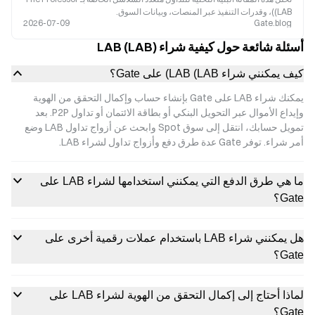
(LAB)، وقدرات التنفيذ عبر المنصات، وبيانات السوق.
2026-07-09
Gate.blog
أسئلة شائعة حول كيفية شراء LAB (LAB)
كيف يمكنني شراء LAB (LAB) على Gate؟
يمكنك شراء LAB على Gate بإنشاء حساب وإكمال التحقق من الهوية
وإيداع الأموال عبر التحويل البنكي أو بطاقة الائتمان أو تداول P2P. بعد
تمويل حسابك، انتقل إلى سوق Spot وابحث عن أزواج تداول LAB وضع
أمر شراء. توفر Gate عدة طرق دفع وأزواج تداول لشراء LAB.
ما هي طرق الدفع التي يمكنني استخدامها لشراء LAB على
Gate؟
هل يمكنني شراء LAB باستخدام عملات رقمية أخرى على
Gate؟
لماذا أحتاج إلى إكمال التحقق من الهوية لشراء LAB على
Gate؟