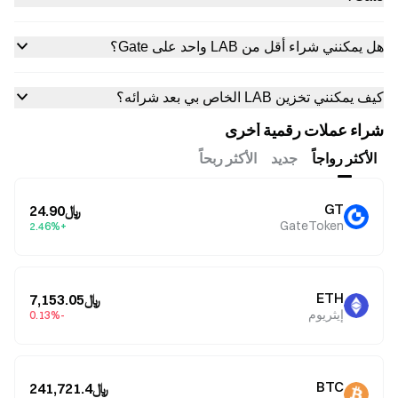
هل يمكنني شراء أقل من LAB واحد على Gate؟
كيف يمكنني تخزين LAB الخاص بي بعد شرائه؟
شراء عملات رقمية أخرى
الأكثر رواجاً
جديد
الأكثر ربحاً
GT
﷼24.90
GateToken
+2.46%
ETH
﷼7,153.05
إيثريوم
-0.13%
BTC
﷼241,721.4