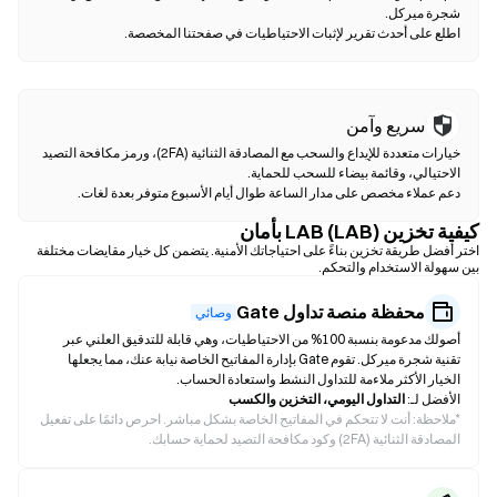
اطلع على أحدث تقرير لإثبات الاحتياطيات في صفحتنا المخصصة.
سريع وآمن
خيارات متعددة للإيداع والسحب مع المصادقة الثنائية (2FA)، ورمز مكافحة التصيد
دعم عملاء مخصص على مدار الساعة طوال أيام الأسبوع متوفر بعدة لغات.
كيفية تخزين LAB (LAB) بأمان
اختر أفضل طريقة تخزين بناءً على احتياجاتك الأمنية. يتضمن كل خيار مقايضات مختلفة
بين سهولة الاستخدام والتحكم.
محفظة منصة تداول Gate
وصائي
أصولك مدعومة بنسبة 100% من الاحتياطيات، وهي قابلة للتدقيق العلني عبر
تقنية شجرة ميركل. تقوم Gate بإدارة المفاتيح الخاصة نيابة عنك، مما يجعلها
الخيار الأكثر ملاءمة للتداول النشط واستعادة الحساب.
الأفضل لـ:
التداول اليومي، التخزين والكسب
*
ملاحظة: أنت لا تتحكم في المفاتيح الخاصة بشكل مباشر. احرص دائمًا على تفعيل
المصادقة الثنائية (2FA) وكود مكافحة التصيد لحماية حسابك.