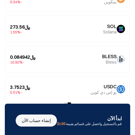
بيتكوين
-0.34%
SOL
﷼273.56
Solana
-1.55%
BLESS
﷼0.084942
Bless
-10.92%
USDC
﷼3.7523
يو إس دي كوين
-0.01%
ابدأ الآن
إنشاء حساب الآن
قم بالتسجيل واحصل على قسائم بقيمة
100$